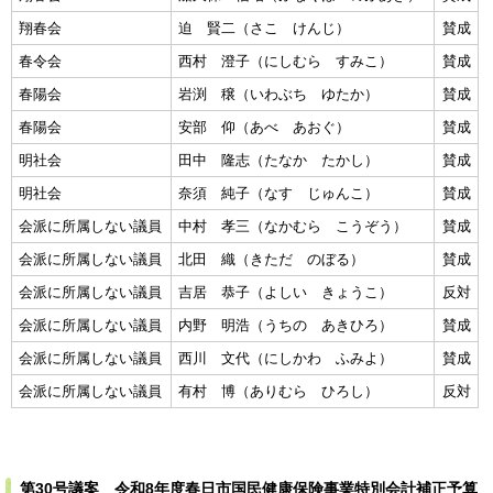
翔春会
迫 賢二（さこ けんじ）
賛成
春令会
西村 澄子（にしむら すみこ）
賛成
春陽会
岩渕 穣（いわぶち ゆたか）
賛成
春陽会
安部 仰（あべ あおぐ）
賛成
明社会
田中 隆志（たなか たかし）
賛成
明社会
奈須 純子（なす じゅんこ）
賛成
会派に所属しない議員
中村 孝三（なかむら こうぞう）
賛成
会派に所属しない議員
北田 織（きただ のぼる）
賛成
会派に所属しない議員
吉居 恭子（よしい きょうこ）
反対
会派に所属しない議員
内野 明浩（うちの あきひろ）
賛成
会派に所属しない議員
西川 文代（にしかわ ふみよ）
賛成
会派に所属しない議員
有村 博（ありむら ひろし）
反対
第30号議案 令和8年度春日市国民健康保険事業特別会計補正予算