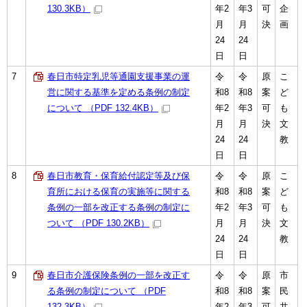
130.3KB）
年2
年3
可
企
月
月
決
画
24
24
日
日
7
春日市特定乳児等通園支援事業の運
令
令
原
こ
営に関する基準を定める条例の制定
和8
和8
案
ど
について （PDF 132.4KB）
年2
年3
可
も
月
月
決
文
24
24
教
日
日
8
春日市教育・保育給付認定等及び保
令
令
原
こ
育所における保育の実施等に関する
和8
和8
案
ど
条例の一部を改正する条例の制定に
年2
年3
可
も
ついて （PDF 130.2KB）
月
月
決
文
24
24
教
日
日
9
春日市介護保険条例の一部を改正す
令
令
原
市
る条例の制定について （PDF
和8
和8
案
民
132.3KB）
年2
年3
可
共