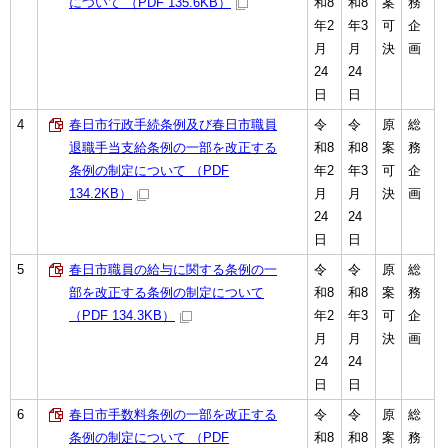
について （PDF 135.6KB）
和8
和8
案
務
年2
年3
可
企
月
月
決
画
24
24
日
日
4
春日市行政手続条例及び春日市職員
令
令
原
総
退職手当支給条例の一部を改正する
和8
和8
案
務
条例の制定について （PDF
年2
年3
可
企
134.2KB）
月
月
決
画
24
24
日
日
5
春日市職員の給与に関する条例の一
令
令
原
総
部を改正する条例の制定について
和8
和8
案
務
（PDF 134.3KB）
年2
年3
可
企
月
月
決
画
24
24
日
日
6
春日市手数料条例の一部を改正する
令
令
原
総
条例の制定について （PDF
和8
和8
案
務