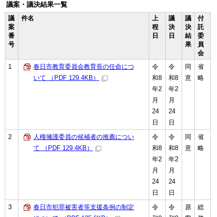
議案・議決結果一覧
議
件名
上
議
議
付
案
程
決
決
託
番
日
日
結
委
号
果
員
会
1
春日市教育委員会教育長の任命につ
令
令
同
省
いて （PDF 129.4KB）
和8
和8
意
略
年2
年2
月
月
24
24
日
日
2
人権擁護委員の候補者の推薦につい
令
令
同
省
て （PDF 129.4KB）
和8
和8
意
略
年2
年2
月
月
24
24
日
日
3
春日市犯罪被害者等支援条例の制定
令
令
原
総