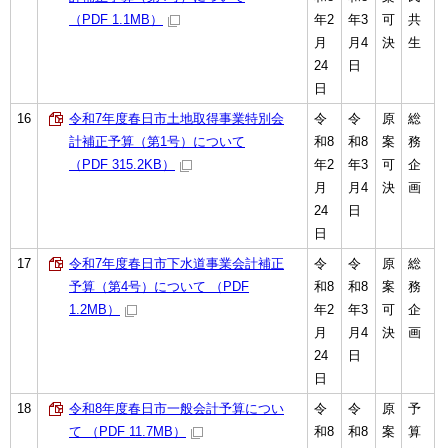
（PDF 1.1MB）
年2
年3
可
共
月
月4
決
生
24
日
日
16
令和7年度春日市土地取得事業特別会
令
令
原
総
計補正予算（第1号）について
和8
和8
案
務
（PDF 315.2KB）
年2
年3
可
企
月
月4
決
画
24
日
日
17
令和7年度春日市下水道事業会計補正
令
令
原
総
予算（第4号）について （PDF
和8
和8
案
務
1.2MB）
年2
年3
可
企
月
月4
決
画
24
日
日
18
令和8年度春日市一般会計予算につい
令
令
原
予
て （PDF 11.7MB）
和8
和8
案
算