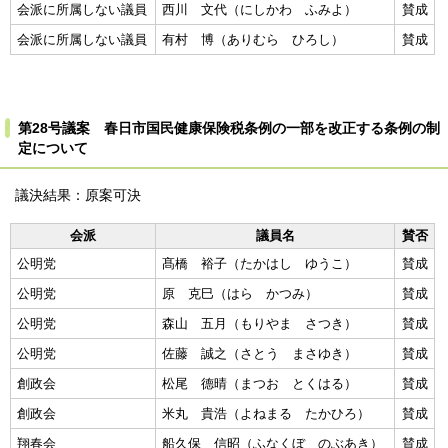
会派に所属しない議員
西川 文代（にしかわ ふみよ）
賛成
会派に所属しない議員
有村 博（ありむら ひろし）
賛成
第28号議案 春日市国民健康保険税条例の一部を改正する条例の制
定について
議決結果：原案可決
会派
議員名
賛否
公明党
髙橋 裕子（たかはし ゆうこ）
賛成
公明党
原 克巳（はら かつみ）
賛成
公明党
森山 五月（もりやま さつき）
賛成
公明党
佐藤 誠之（さとう まさゆき）
賛成
創政会
松尾 德晴（まつお とくはる）
賛成
創政会
米丸 貴浩（よねまる たかひろ）
賛成
翔春会
船久保 信昭（ふなくぼ のぶあき）
賛成