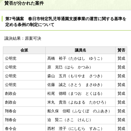
賛否が分かれた案件
第7号議案 春日市特定乳児等通園支援事業の運営に関する基準を
定める条例の制定について
議決結果：原案可決
会派
議員名
賛否
公明党
髙橋 裕子（たかはし ゆうこ）
賛成
公明党
原 克巳（はら かつみ）
賛成
公明党
森山 五月（もりやま さつき）
賛成
公明党
佐藤 誠之（さとう まさゆき）
賛成
創政会
松尾 德晴（まつお とくはる）
賛成
創政会
米丸 貴浩（よねまる たかひろ）
賛成
翔春会
船久保 信昭（ふなくぼ のぶあき）
賛成
翔春会
迫 賢二（さこ けんじ）
賛成
春令会
西村 澄子（にしむら すみこ）
賛成