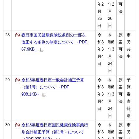
年2
年2
可
月
月
決
26
26
日
日
28
春日市国民健康保険税条例の一部を
令
令
原
市
改正する条例の制定について （PDF
和8
和8
案
民
67.9KB）
年3
年3
可
共
月4
月
決
生
日
24
日
29
令和8年度春日市一般会計補正予算
令
令
原
予
（第1号）について （PDF
和8
和8
案
算
908.1KB）
年3
年3
可
審
月4
月
決
査
日
24
特
日
別
30
令和8年度春日市国民健康保険事業特
令
令
原
市
別会計補正予算（第1号）について
和8
和8
案
民