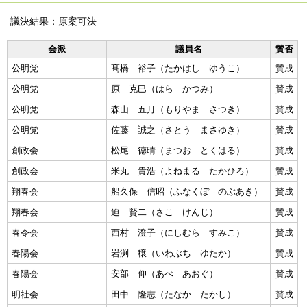
議決結果：原案可決
会派
議員名
賛否
公明党
髙橋 裕子（たかはし ゆうこ）
賛成
公明党
原 克巳（はら かつみ）
賛成
公明党
森山 五月（もりやま さつき）
賛成
公明党
佐藤 誠之（さとう まさゆき）
賛成
創政会
松尾 德晴（まつお とくはる）
賛成
創政会
米丸 貴浩（よねまる たかひろ）
賛成
翔春会
船久保 信昭（ふなくぼ のぶあき）
賛成
翔春会
迫 賢二（さこ けんじ）
賛成
春令会
西村 澄子（にしむら すみこ）
賛成
春陽会
岩渕 穣（いわぶち ゆたか）
賛成
春陽会
安部 仰（あべ あおぐ）
賛成
明社会
田中 隆志（たなか たかし）
賛成