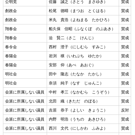
公明党
佐藤 誠之（さとう まさゆき）
賛成
創政会
松尾 德晴（まつお とくはる）
賛成
創政会
米丸 貴浩（よねまる たかひろ）
賛成
翔春会
船久保 信昭（ふなくぼ のぶあき）
賛成
翔春会
迫 賢二（さこ けんじ）
賛成
春令会
西村 澄子（にしむら すみこ）
賛成
春陽会
岩渕 穣（いわぶち ゆたか）
賛成
春陽会
安部 仰（あべ あおぐ）
賛成
明社会
田中 隆志（たなか たかし）
賛成
明社会
奈須 純子（なす じゅんこ）
賛成
会派に所属しない議員
中村 孝三（なかむら こうぞう）
賛成
会派に所属しない議員
北田 織（きただ のぼる）
賛成
会派に所属しない議員
吉居 恭子（よしい きょうこ）
反対
会派に所属しない議員
内野 明浩（うちの あきひろ）
賛成
会派に所属しない議員
西川 文代（にしかわ ふみよ）
賛成