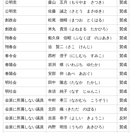
公明党
森山 五月（もりやま さつき）
賛成
公明党
佐藤 誠之（さとう まさゆき）
賛成
創政会
松尾 德晴（まつお とくはる）
賛成
創政会
米丸 貴浩（よねまる たかひろ）
賛成
翔春会
船久保 信昭（ふなくぼ のぶあき）
賛成
翔春会
迫 賢二（さこ けんじ）
賛成
春令会
西村 澄子（にしむら すみこ）
賛成
春陽会
岩渕 穣（いわぶち ゆたか）
賛成
春陽会
安部 仰（あべ あおぐ）
賛成
明社会
田中 隆志（たなか たかし）
賛成
明社会
奈須 純子（なす じゅんこ）
賛成
会派に所属しない議員
中村 孝三（なかむら こうぞう）
賛成
会派に所属しない議員
北田 織（きただ のぼる）
賛成
会派に所属しない議員
吉居 恭子（よしい きょうこ）
反対
会派に所属しない議員
内野 明浩（うちの あきひろ）
賛成