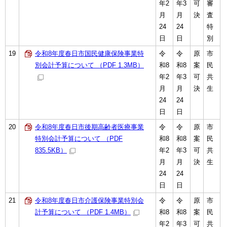
年2
年3
可
審
月
月
決
査
24
24
特
日
日
別
19
令和8年度春日市国民健康保険事業特
令
令
原
市
別会計予算について （PDF 1.3MB）
和8
和8
案
民
年2
年3
可
共
月
月
決
生
24
24
日
日
20
令和8年度春日市後期高齢者医療事業
令
令
原
市
特別会計予算について （PDF
和8
和8
案
民
835.5KB）
年2
年3
可
共
月
月
決
生
24
24
日
日
21
令和8年度春日市介護保険事業特別会
令
令
原
市
計予算について （PDF 1.4MB）
和8
和8
案
民
年2
年3
可
共