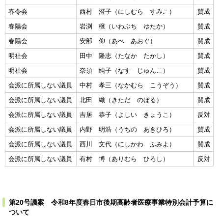
春令会
西村 澄子（にしむら すみこ）
賛成
春陽会
岩渕 穣（いわぶち ゆたか）
賛成
春陽会
安部 仰（あべ あおぐ）
賛成
明社会
田中 隆志（たなか たかし）
賛成
明社会
奈須 純子（なす じゅんこ）
賛成
会派に所属しない議員
中村 孝三（なかむら こうぞう）
賛成
会派に所属しない議員
北田 織（きただ のぼる）
賛成
会派に所属しない議員
吉居 恭子（よしい きょうこ）
反対
会派に所属しない議員
内野 明浩（うちの あきひろ）
賛成
会派に所属しない議員
西川 文代（にしかわ ふみよ）
賛成
会派に所属しない議員
有村 博（ありむら ひろし）
反対
第20号議案 令和8年度春日市後期高齢者医療事業特別会計予算に
ついて