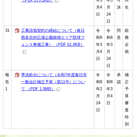
（PDF 275.1KB）
年3
年3
可
共
月4
月
決
生
日
24
日
31
工事請負契約の締結について（春日
令
令
同
総
西多目的広場公園南側エリア防球フ
和8
和8
意
務
ェンス整備工事） （PDF 61.0KB）
年3
年3
企
月4
月
画
日
24
日
報
専決処分について（令和7年度春日市
令
令
承
補
告
一般会計補正予算（第11号）につい
和8
和8
認
正
1
て （PDF 1.0MB）
年2
年3
予
月
月4
算
24
日
審
日
査
特
別