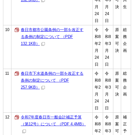
月
月
決
生
24
24
日
日
10
春日市都市公園条例の一部を改正す
令
令
原
総
る条例の制定について （PDF
和8
和8
案
務
132.1KB）
年2
年3
可
企
月
月
決
画
24
24
日
日
11
春日市下水道条例の一部を改正する
令
令
原
総
条例の制定について （PDF
和8
和8
案
務
257.9KB）
年2
年3
可
企
月
月
決
画
24
24
日
日
12
令和7年度春日市一般会計補正予算
令
令
原
補
（第12号）について （PDF 4.4MB）
和8
和8
案
正
年2
年3
可
予