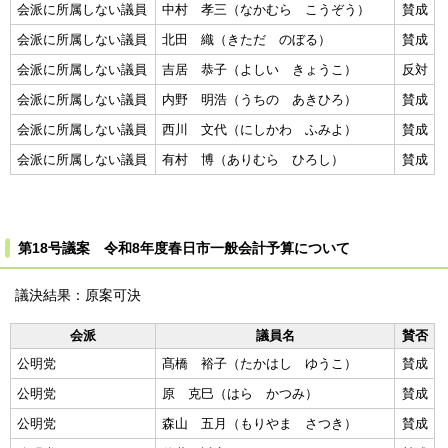
会派に所属しない議員
中村 孝三（なかむら こうぞう）
賛成
会派に所属しない議員
北田 織（きただ のぼる）
賛成
会派に所属しない議員
吉居 恭子（よしい きょうこ）
反対
会派に所属しない議員
内野 明浩（うちの あきひろ）
賛成
会派に所属しない議員
西川 文代（にしかわ ふみよ）
賛成
会派に所属しない議員
有村 博（ありむら ひろし）
賛成
第18号議案 令和8年度春日市一般会計予算について
議決結果：原案可決
会派
議員名
賛否
公明党
髙橋 裕子（たかはし ゆうこ）
賛成
公明党
原 克巳（はら かつみ）
賛成
公明党
森山 五月（もりやま さつき）
賛成