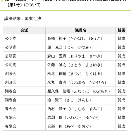
（第1号）について
議決結果：原案可決
会派
議員名
賛否
公明党
髙橋 裕子（たかはし ゆうこ）
賛成
公明党
原 克巳（はら かつみ）
賛成
公明党
森山 五月（もりやま さつき）
賛成
公明党
佐藤 誠之（さとう まさゆき）
賛成
創政会
松尾 德晴（まつお とくはる）
賛成
創政会
米丸 貴浩（よねまる たかひろ）
賛成
翔春会
船久保 信昭（ふなくぼ のぶあき）
賛成
翔春会
迫 賢二（さこ けんじ）
賛成
春令会
西村 澄子（にしむら すみこ）
賛成
春陽会
岩渕 穣（いわぶち ゆたか）
賛成
春陽会
安部 仰（あべ あおぐ）
賛成