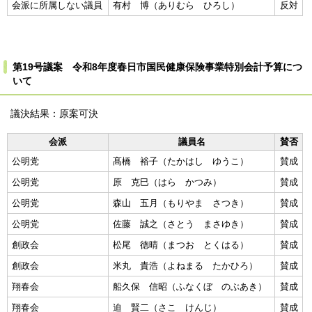
会派に所属しない議員
有村 博（ありむら ひろし）
反対
第19号議案 令和8年度春日市国民健康保険事業特別会計予算につ
いて
議決結果：原案可決
会派
議員名
賛否
公明党
髙橋 裕子（たかはし ゆうこ）
賛成
公明党
原 克巳（はら かつみ）
賛成
公明党
森山 五月（もりやま さつき）
賛成
公明党
佐藤 誠之（さとう まさゆき）
賛成
創政会
松尾 德晴（まつお とくはる）
賛成
創政会
米丸 貴浩（よねまる たかひろ）
賛成
翔春会
船久保 信昭（ふなくぼ のぶあき）
賛成
翔春会
迫 賢二（さこ けんじ）
賛成