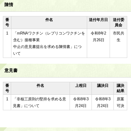
陳情
番
件名
送付年月日
送付委
号
員会
1
「mRNAワクチン（レプリコンワクチンを
令和8年2
市民共
含む）接種事業
月26日
生
中止の意見書提出を求める陳情書」につ
いて
意見書
番
件名
上程日
議決日
議決
号
結果
1
「非核三原則の堅持を求める意
令和8年3
令和8年3
原案
見書」について
月24日
月24日
可決