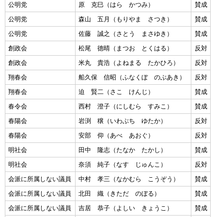
公明党
原 克巳（はら かつみ）
賛成
公明党
森山 五月（もりやま さつき）
賛成
公明党
佐藤 誠之（さとう まさゆき）
賛成
創政会
松尾 德晴（まつお とくはる）
反対
創政会
米丸 貴浩（よねまる たかひろ）
反対
翔春会
船久保 信昭（ふなくぼ のぶあき）
反対
翔春会
迫 賢二（さこ けんじ）
賛成
春令会
西村 澄子（にしむら すみこ）
賛成
春陽会
岩渕 穣（いわぶち ゆたか）
反対
春陽会
安部 仰（あべ あおぐ）
反対
明社会
田中 隆志（たなか たかし）
賛成
明社会
奈須 純子（なす じゅんこ）
反対
会派に所属しない議員
中村 孝三（なかむら こうぞう）
賛成
会派に所属しない議員
北田 織（きただ のぼる）
賛成
会派に所属しない議員
吉居 恭子（よしい きょうこ）
賛成