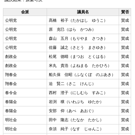
会派
議員名
賛否
公明党
髙橋 裕子（たかはし ゆうこ）
賛成
公明党
原 克巳（はら かつみ）
賛成
公明党
森山 五月（もりやま さつき）
賛成
公明党
佐藤 誠之（さとう まさゆき）
賛成
創政会
松尾 德晴（まつお とくはる）
賛成
創政会
米丸 貴浩（よねまる たかひろ）
賛成
翔春会
船久保 信昭（ふなくぼ のぶあき）
賛成
翔春会
迫 賢二（さこ けんじ）
賛成
春令会
西村 澄子（にしむら すみこ）
賛成
春陽会
岩渕 穣（いわぶち ゆたか）
賛成
春陽会
安部 仰（あべ あおぐ）
賛成
明社会
田中 隆志（たなか たかし）
賛成
明社会
奈須 純子（なす じゅんこ）
賛成