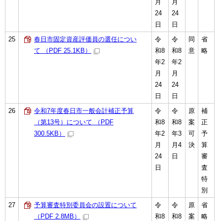
月
月
24
24
日
日
25
春日市固定資産評価員の選任につい
令
令
同
省
て （PDF 25.1KB）
和8
和8
意
略
年2
年2
月
月
24
24
日
日
26
令和7年度春日市一般会計補正予算
令
令
原
補
（第13号）について （PDF
和8
和8
案
正
300.5KB）
年2
年3
可
予
月
月4
決
算
24
日
審
日
査
特
別
27
予算審査特別委員会の設置について
令
令
原
省
（PDF 2.8MB）
和8
和8
案
略