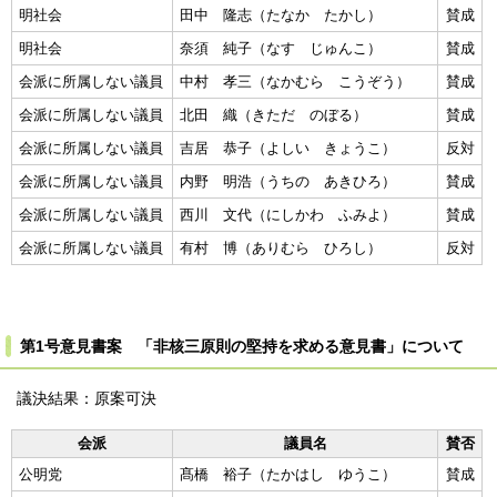
明社会
田中 隆志（たなか たかし）
賛成
明社会
奈須 純子（なす じゅんこ）
賛成
会派に所属しない議員
中村 孝三（なかむら こうぞう）
賛成
会派に所属しない議員
北田 織（きただ のぼる）
賛成
会派に所属しない議員
吉居 恭子（よしい きょうこ）
反対
会派に所属しない議員
内野 明浩（うちの あきひろ）
賛成
会派に所属しない議員
西川 文代（にしかわ ふみよ）
賛成
会派に所属しない議員
有村 博（ありむら ひろし）
反対
第1号意見書案 「非核三原則の堅持を求める意見書」について
議決結果：原案可決
会派
議員名
賛否
公明党
髙橋 裕子（たかはし ゆうこ）
賛成