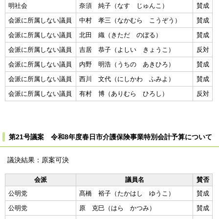
明社会
奈須 純子（なす じゅんこ）
賛成
会派に所属しない議員
中村 孝三（なかむら こうぞう）
賛成
会派に所属しない議員
北田 織（きただ のぼる）
賛成
会派に所属しない議員
吉居 恭子（よしい きょうこ）
反対
会派に所属しない議員
内野 明浩（うちの あきひろ）
賛成
会派に所属しない議員
西川 文代（にしかわ ふみよ）
賛成
会派に所属しない議員
有村 博（ありむら ひろし）
反対
第21号議案 令和8年度春日市介護保険事業特別会計予算について
議決結果：原案可決
会派
議員名
賛否
公明党
髙橋 裕子（たかはし ゆうこ）
賛成
公明党
原 克巳（はら かつみ）
賛成