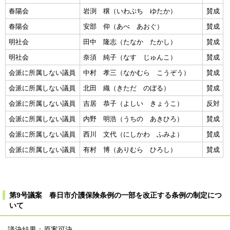
春陽会
岩渕 穣（いわぶち ゆたか）
賛成
春陽会
安部 仰（あべ あおぐ）
賛成
明社会
田中 隆志（たなか たかし）
賛成
明社会
奈須 純子（なす じゅんこ）
賛成
会派に所属しない議員
中村 孝三（なかむら こうぞう）
賛成
会派に所属しない議員
北田 織（きただ のぼる）
賛成
会派に所属しない議員
吉居 恭子（よしい きょうこ）
反対
会派に所属しない議員
内野 明浩（うちの あきひろ）
賛成
会派に所属しない議員
西川 文代（にしかわ ふみよ）
賛成
会派に所属しない議員
有村 博（ありむら ひろし）
賛成
第9号議案 春日市介護保険条例の一部を改正する条例の制定につ
いて
議決結果：原案可決