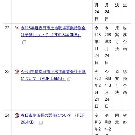
月
月
決
生
24
24
日
日
22
令和8年度春日市土地取得事業特別会
令
令
原
総
計予算について （PDF 344.3KB）
和8
和8
案
務
年2
年3
可
企
月
月
決
画
24
24
日
日
23
令和8年度春日市下水道事業会計予算
令
令
原
総
について （PDF 1.6MB）
和8
和8
案
務
年2
年3
可
企
月
月
決
画
24
24
日
日
24
春日市副市長の選任について （PDF
令
令
同
省
26.4KB）
和8
和8
意
略
年2
年2