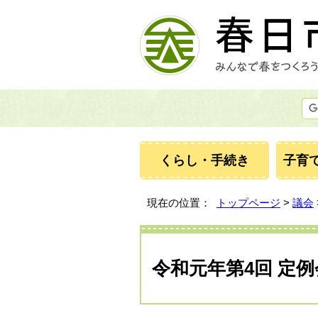
くらし・手続き
子育
現在の位置：
トップページ
>
議会
令和元年第4回 定