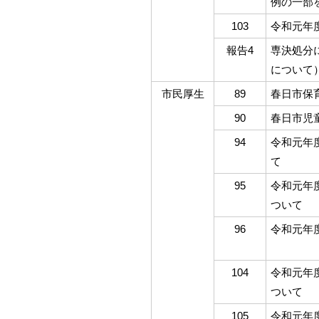
例の一部
103
令和元年
報告4
専決処分
について
市民厚生
89
春日市保
90
春日市児
94
令和元年
て
95
令和元年
ついて
96
令和元年
104
令和元年
ついて
105
令和元年