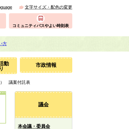
nguage
文字サイズ・配色の変更
コミュニティバスやよい時刻表
い方
活動
市政情報
り
月） 議案付託表
議会
本会議・委員会