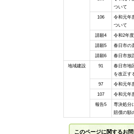
ついて
106
令和元年
ついて
請願4
令和2年
請願5
春日市の
請願6
春日市放
地域建設
91
春日市地
を改正す
97
令和元年
107
令和元年
報告5
専決処分
賠償の額
このページに関する
お問