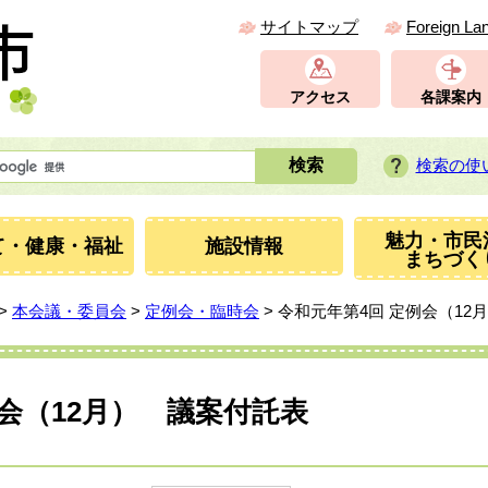
サイトマップ
Foreign La
アクセス
各課案内
検索の使
魅力・市民
て・健康・福祉
施設情報
まちづく
>
本会議・委員会
>
定例会・臨時会
> 令和元年第4回 定例会（12
例会（12月） 議案付託表