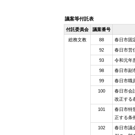
議案等付託表
付託委員会
議案番号
総務文教
88
春日市固
92
春日市営
93
令和元年
98
春日市副
99
春日市職
100
春日市会
改正する
101
春日市特
正する条
102
春日市議