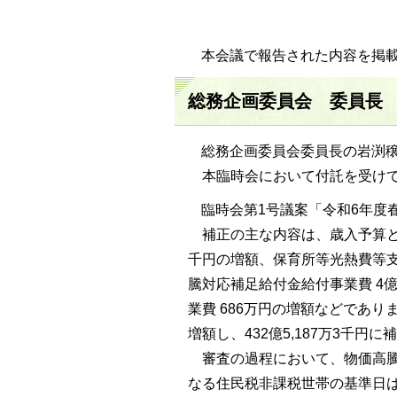
本会議で報告された内容を掲
総務企画委員会 委員長
総務企画委員会委員長の岩渕
本臨時会において付託を受けて
臨時会第1号議案「令和6年度
補正の主な内容は、歳入予算とし
千円の増額、保育所等光熱費等支
騰対応補足給付金給付事業費 4億
業費 686万円の増額などであり
増額し、432億5,187万3千円
審査の過程において、物価高騰
なる住民税非課税世帯の基準日