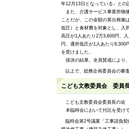
年12月13日となっている」と
また、介護サービス事業所物価
ことだが、この金額の算出根拠
低圧）と食材費を対象とし、入
高圧が1人あたり2万3,600円、入
円、通所低圧が1人あたり8,30
を受けました。
採決の結果、全員賛成により、
以上で、総務企画委員会の審
こども文教委員会 委員
こども文教委員会委員長の迫
本臨時会において付託を受けて
臨時会第2号議案「工事請負