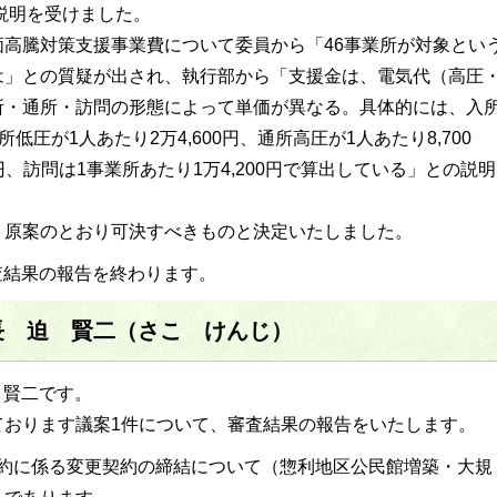
の説明を受けました。
高騰対策支援事業費について委員から「46事業所が対象とい
は」との質疑が出され、執行部から「支援金は、電気代（高圧
所・通所・訪問の形態によって単価が異なる。具体的には、入
所低圧が1人あたり2万4,600円、通所高圧が1人あたり8,700
0円、訪問は1事業所あたり1万4,200円で算出している」との説明
原案のとおり可決すべきものと決定いたしました。
査結果の報告を終わります。
長 迫 賢二（さこ けんじ）
 賢二です。
おります議案1件について、審査結果の報告をいたします。
契約に係る変更契約の締結について（惣利地区公民館増築・大規