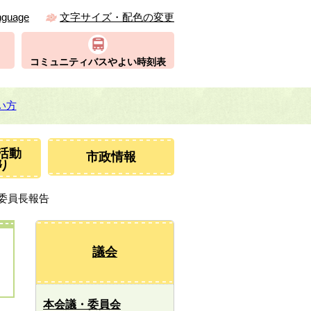
nguage
文字サイズ・配色の変更
コミュニティバスやよい時刻表
い方
活動
市政情報
り
）委員長報告
議会
本会議・委員会