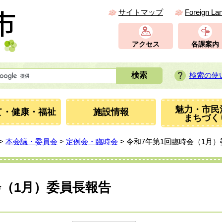
サイトマップ
Foreign La
アクセス
各課案内
検索の使
魅力・市民
て・健康・福祉
施設情報
まちづく
>
本会議・委員会
>
定例会・臨時会
> 令和7年第1回臨時会（1月
会（1月）委員長報告