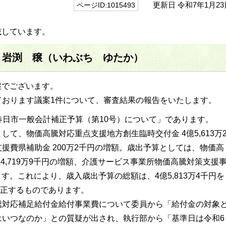
更新日 令和7年1月23
ページID:1015493
載しています。
 岩渕 穣（いわぶち ゆたか）
穣でございます。
おります議案1件について、審査結果の報告をいたします。
春日市一般会計補正予算（第10号）について」であります。
て、物価高騰対応重点支援地方創生臨時交付金 4億5,613万
援費県補助金 200万2千円の増額。歳出予算としては、物価高
4,719万9千円の増額、介護サービス事業所物価高騰対策支援
ます。これにより、歳入歳出予算の総額は、4億5,813万4千円を
に補正するものであります。
対応補足給付金給付事業費について委員から「給付金の対象
はいつなのか」との質疑が出され、執行部から「基準日は令和6