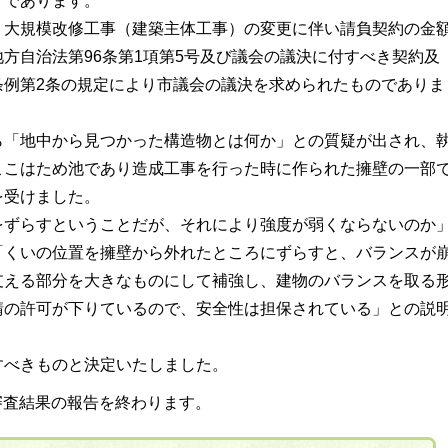
」であります。
大規模改修工事（建築主体工事）の変更に伴い請負契約の金
方自治法第96条第1項第5号及び議会の議決に付すべき契約及
条例第2条の規定により市議会の議決を求められたものでありま
「地中から見つかった構造物とは何か」との質疑が出され、
ここはため池であり造成工事を行った時に作られた擁壁の一部
を受けました。
ずらすということだが、それにより強度が弱くならないのか
「くいの位置を擁壁から外れたところにずらすと、バランスが
支える部分を大きなものにして補強し、建物のバランスを取る
請の許可が下りているので、安全性は担保されている」との説
べきものと決定いたしました。
審査結果の報告を終わります。