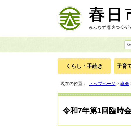
くらし・手続き
子育
現在の位置：
トップページ
>
議会
令和7年第1回臨時