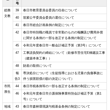
号
総務
39
春日市教育委員会委員の任命について
文教
40
筑紫公平委員会委員の選任について
41
春日市総合計画条例の制定について
42
春日市特別職の職員で非常勤のものの報酬及び費用弁償
に関する条例の一部を改正する条例の制定について
45
令和元年度春日市一般会計補正予算（第3号）について
47
工事請負契約の締結について（欽修市営住宅E棟建設工事
（建築本体工事））
48
財産の取得について
報
専決処分について（生徒指導における児童の負傷事故に
告3
伴う損害賠償の額の決定について）
市民
44
春日市税条例等の一部を改正する条例の制定について
厚生
46
令和元年度春日市介護保険事業特別会計補正予算（第1
号）について
地域
43
春日市森林環境譲与税基金条例の制定について