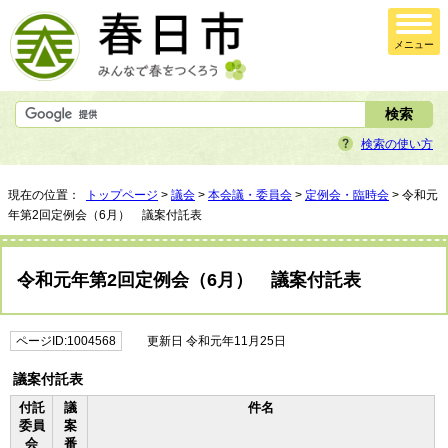
メニュー
検索の使い方
現在の位置：
トップページ
>
議会
>
本会議・委員会
>
定例会・臨時会
> 令和元
年第2回定例会（6月） 議案付託表
令和元年第2回定例会（6月） 議案付託表
ページID:1004568
更新日 令和元年11月25日
議案付託表
付託
議
件名
委員
案
会
番