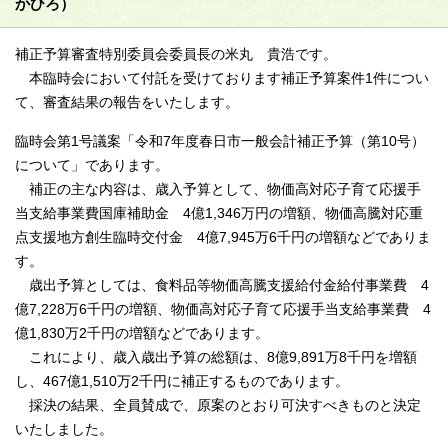
かひろ）
補正予算審査特別委員会委員長の米丸 貴浩です。
本臨時会において付託を受けております補正予算案件1件につい
て、審査結果の報告をいたします。
臨時会第1号議案「令和7年度春日市一般会計補正予算（第10号）
について」であります。
補正の主な内容は、歳入予算として、物価高対応子育て応援手
当支給事業費国庫補助金 4億1,346万円の増額、物価高騰対応重
点支援地方創生臨時交付金 4億7,945万6千円の増額などでありま
す。
歳出予算としては、食料品等物価高騰支援給付金給付事業費 4
億7,228万6千円の増額、物価高対応子育て応援手当支給事業費 4
億1,830万2千円の増額などであります。
これにより、歳入歳出予算の総額は、8億9,891万8千円を増額
し、467億1,510万2千円に補正するものであります。
採決の結果、全員賛成で、原案のとおり可決すべきものと決定
いたしました。