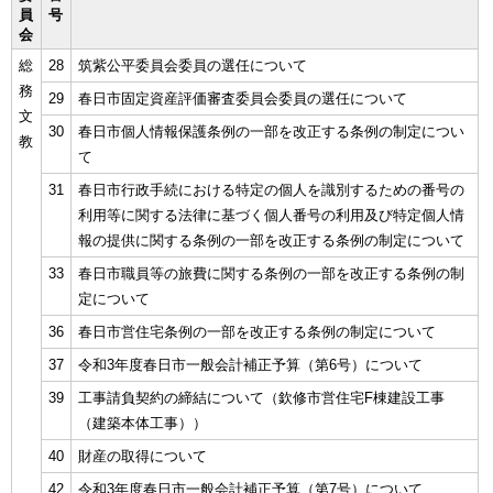
員
号
会
総
28
筑紫公平委員会委員の選任について
務
29
春日市固定資産評価審査委員会委員の選任について
文
30
春日市個人情報保護条例の一部を改正する条例の制定につい
教
て
31
春日市行政手続における特定の個人を識別するための番号の
利用等に関する法律に基づく個人番号の利用及び特定個人情
報の提供に関する条例の一部を改正する条例の制定について
33
春日市職員等の旅費に関する条例の一部を改正する条例の制
定について
36
春日市営住宅条例の一部を改正する条例の制定について
37
令和3年度春日市一般会計補正予算（第6号）について
39
工事請負契約の締結について（欽修市営住宅F棟建設工事
（建築本体工事））
40
財産の取得について
42
令和3年度春日市一般会計補正予算（第7号）について