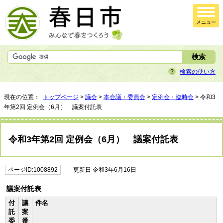
メニュー
検索の使い方
現在の位置：
トップページ
>
議会
>
本会議・委員会
>
定例会・臨時会
> 令和3
年第2回 定例会（6月） 議案付託表
令和3年第2回 定例会（6月） 議案付託表
ページID:1008892
更新日 令和3年6月16日
議案付託表
付
議
件名
託
案
委
番