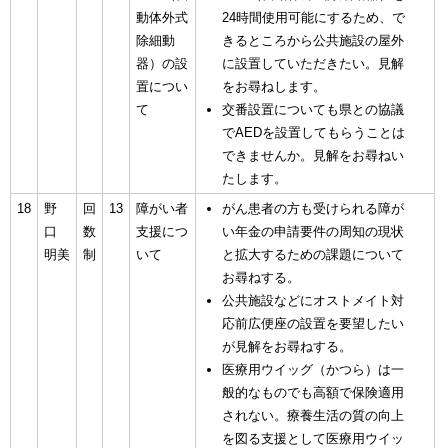
動体外式
24時間使用可能にするため、で
除細動
きるところから公共施設の屋外
器）の設
に設置していただきたい。見解
置につい
をお尋ねします。
て
交番設置についても県との協議
でAEDを設置してもらうことは
できませんか。見解をお尋ねい
たします。
18
野
回
13
障がい者
がん患者の方も受けられる障が
口
数
支援につ
い年金の申請要件の周知の現状
明美
制
いて
と拡大するための課題について
お尋ねする。
公共施設などにオストメイト対
応前広便座の設置を要望したい
が見解をお尋ねする。
医療用ウイッグ（かつら）は一
般的なものでも高額で保険適用
されない。療養生活の質の向上
を図る支援として医療用ウイッ