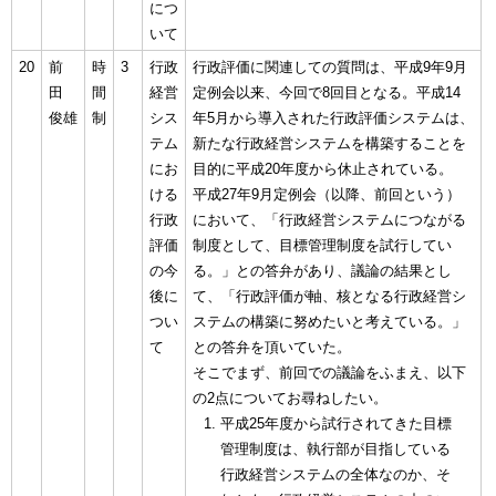
につ
いて
20
前
時
3
行政
行政評価に関連しての質問は、平成9年9月
田
間
経営
定例会以来、今回で8回目となる。平成14
俊雄
制
シス
年5月から導入された行政評価システムは、
テム
新たな行政経営システムを構築することを
にお
目的に平成20年度から休止されている。
ける
平成27年9月定例会（以降、前回という）
行政
において、「行政経営システムにつながる
評価
制度として、目標管理制度を試行してい
の今
る。」との答弁があり、議論の結果とし
後に
て、「行政評価が軸、核となる行政経営シ
つい
ステムの構築に努めたいと考えている。」
て
との答弁を頂いていた。
そこでまず、前回での議論をふまえ、以下
の2点についてお尋ねしたい。
平成25年度から試行されてきた目標
管理制度は、執行部が目指している
行政経営システムの全体なのか、そ