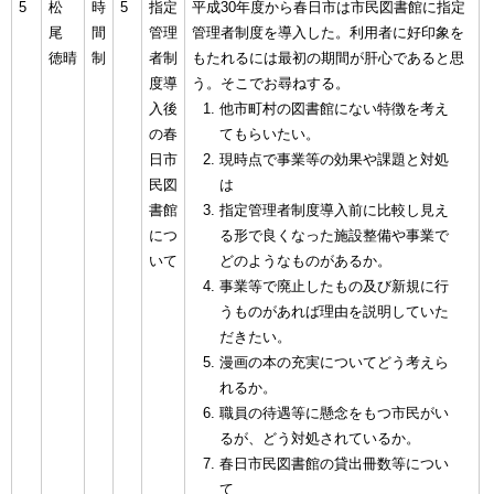
5
松
時
5
指定
平成30年度から春日市は市民図書館に指定
尾
間
管理
管理者制度を導入した。利用者に好印象を
徳晴
制
者制
もたれるには最初の期間が肝心であると思
度導
う。そこでお尋ねする。
入後
他市町村の図書館にない特徴を考え
の春
てもらいたい。
日市
現時点で事業等の効果や課題と対処
民図
は
書館
指定管理者制度導入前に比較し見え
につ
る形で良くなった施設整備や事業で
いて
どのようなものがあるか。
事業等で廃止したもの及び新規に行
うものがあれば理由を説明していた
だきたい。
漫画の本の充実についてどう考えら
れるか。
職員の待遇等に懸念をもつ市民がい
るが、どう対処されているか。
春日市民図書館の貸出冊数等につい
て