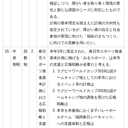
検証しつつ、障がい者を取り巻く環境の変
化と新たな課題やニーズに対応したもので
ある。
計画の基本理念を踏まえた計画の方向性も
改定されているが、障がい者の自立と社会
参加の実現に向けた「福祉のまちづくり」
に向けての見解を伺いたい。
15
中
回
2
春日
本年3月に策定された、春日市スポーツ推進
原
数
市ス
基本計画に掲げる「みるスポーツ」は本市
智昭
制
ポー
の支援と広報戦略が必要だと考える。
ツ推
ラグビーワールドカップ2019公認チ
進基
ームキャンプ地としての本市におけ
本計
るイベント等の計画は
画に
ラグビーワールドカップ2019公認チ
おけ
ームキャンプ地の誘致を受けた広報
る広
戦略は
報戦
本市を本拠地におく女子バレーボー
略と
ルチーム「福岡春日シーキャッツ」
支援
への支援体制と広報は