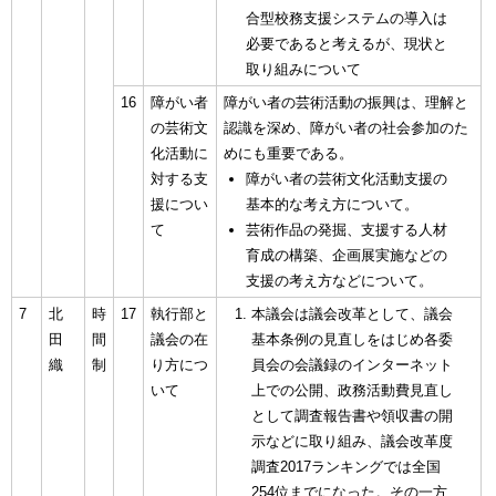
合型校務支援システムの導入は
必要であると考えるが、現状と
取り組みについて
16
障がい者
障がい者の芸術活動の振興は、理解と
の芸術文
認識を深め、障がい者の社会参加のた
化活動に
めにも重要である。
対する支
障がい者の芸術文化活動支援の
援につい
基本的な考え方について。
て
芸術作品の発掘、支援する人材
育成の構築、企画展実施などの
支援の考え方などについて。
7
北
時
17
執行部と
本議会は議会改革として、議会
田
間
議会の在
基本条例の見直しをはじめ各委
織
制
り方につ
員会の会議録のインターネット
いて
上での公開、政務活動費見直し
として調査報告書や領収書の開
示などに取り組み、議会改革度
調査2017ランキングでは全国
254位までになった。その一方