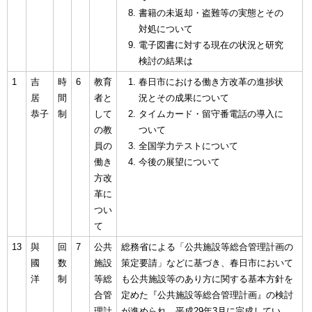
書籍の未返却・盗難等の実態とその
対処について
電子図書に対する現在の状況と研究
検討の結果は
1
吉
時
6
教育
春日市における働き方改革の進捗状
居
間
者と
況とその成果について
恭子
制
して
タイムカード・留守番電話の導入に
の教
ついて
員の
全国学力テストについて
働き
今後の展望について
方改
革に
つい
て
13
與
回
7
公共
総務省による「公共施設等総合管理計画の
國
数
施設
策定要請」などに基づき、春日市において
洋
制
等総
も公共施設等のあり方に関する基本方針を
合管
定めた『公共施設等総合管理計画』の検討
理計
が進められ、平成29年3月に完成してい