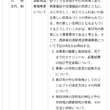
川
間
原駅周辺
顔づくりを目指す中心市街地であり、
文代
制
整備事業
商業施設や交通施設の充実とともに、
について
人にやさしく、ゆとりとふれあいのあ
る美しい街並みづくりが求められてい
る。市の新しい玄関口となるまちづく
りをどうしていくのかは、春日市の将
来にとり重要事項であると考える。そ
こで、西鉄春日原駅周辺整備事業につ
いて下記の4点をお尋ねする。
当事業の概要と進捗状況、完了
までのスケジュール、必要経費
の合計予定金額について。
事業への市民の意見の反映方法
について。
春日市の中心市街地としてのコ
ンセプトの決定方法とその内容
について。
他自治体の活性化の例など中心
市街地の調査研究の有無、その
方法と内容について。