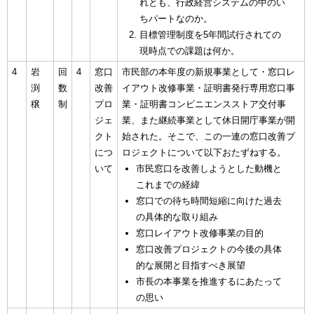
れとも、行政経営システムの中のい
ちパートなのか。
目標管理制度を5年間試行されての
現時点での課題は何か。
4
岩
回
4
窓口
市民部の本年度の新規事業として・窓口レ
渕
数
改善
イアウト改修事業・証明書発行専用窓口事
穣
制
プロ
業・証明書コンビニエンスストア交付事
ジェ
業、また継続事業として休日開庁事業が開
クト
始された。そこで、この一連の窓口改善プ
につ
ロジェクトについて以下おたずねする。
いて
市民窓口を改善しようとした動機と
これまでの経緯
窓口での待ち時間短縮に向けた過去
の具体的な取り組み
窓口レイアウト改修事業の目的
窓口改善プロジェクトの今後の具体
的な展開と目指すべき展望
市長の本事業を推進するにあたって
の思い