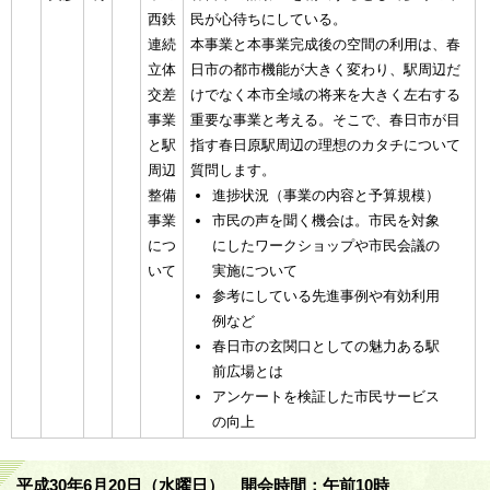
西鉄
民が心待ちにしている。
連続
本事業と本事業完成後の空間の利用は、春
立体
日市の都市機能が大きく変わり、駅周辺だ
交差
けでなく本市全域の将来を大きく左右する
事業
重要な事業と考える。そこで、春日市が目
と駅
指す春日原駅周辺の理想のカタチについて
周辺
質問します。
整備
進捗状況（事業の内容と予算規模）
事業
市民の声を聞く機会は。市民を対象
につ
にしたワークショップや市民会議の
いて
実施について
参考にしている先進事例や有効利用
例など
春日市の玄関口としての魅力ある駅
前広場とは
アンケートを検証した市民サービス
の向上
平成30年6月20日（水曜日） 開会時間：午前10時