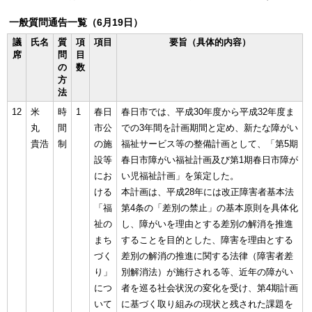
一般質問通告一覧（6月19日）
議
氏名
質
項
項目
要旨（具体的内容）
席
問
目
の
数
方
法
12
米
時
1
春日
春日市では、平成30年度から平成32年度ま
丸
間
市公
での3年間を計画期間と定め、新たな障がい
貴浩
制
の施
福祉サービス等の整備計画として、「第5期
設等
春日市障がい福祉計画及び第1期春日市障が
にお
い児福祉計画」を策定した。
ける
本計画は、平成28年には改正障害者基本法
「福
第4条の「差別の禁止」の基本原則を具体化
祉の
し、障がいを理由とする差別の解消を推進
まち
することを目的とした、障害を理由とする
づく
差別の解消の推進に関する法律（障害者差
り」
別解消法）が施行される等、近年の障がい
につ
者を巡る社会状況の変化を受け、第4期計画
いて
に基づく取り組みの現状と残された課題を