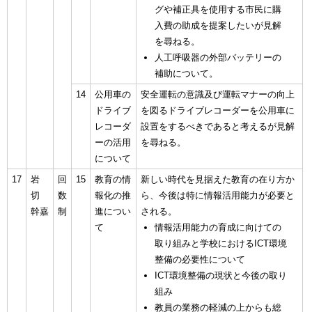
グや補正具を使用する市民に購
入費の助成を提案したいが見解
を尋ねる。
人工呼吸器の外部バッテリーの
補助について。
14
公用車の
安全運転の意識及び運転マナーの向上
ドライブ
を図るドライブレコーダーを公用車に
レコーダ
設置をするべきであると考えるが見解
ーの活用
を尋ねる。
について
17
岩
回
15
教育の情
新しい時代を見据えた教育の在り方か
切
数
報化の推
ら、今後は特に情報活用能力が必要と
幹嘉
制
進につい
される。
て
情報活用能力の育成に向けての
取り組みと学校におけるICT環境
整備の必要性について
ICT環境整備の現状と今後の取り
組み
教員の業務の軽減の上からも総