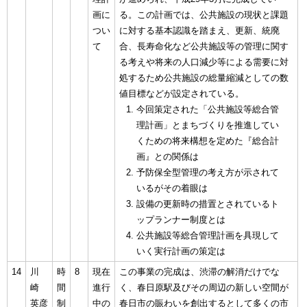
画に
る。この計画では、公共施設の現状と課題
つい
に対する基本認識を踏まえ、更新、統廃
て
合、長寿命化など公共施設等の管理に関す
る考えや将来の人口減少等による需要に対
処するため公共施設の総量縮減としての数
値目標などが設定されている。
今回策定された「公共施設等総合管
理計画」とまちづくりを推進してい
くための将来構想を定めた『総合計
画』との関係は
予防保全型管理の考え方が示されて
いるがその着眼は
設備の更新時の措置とされているト
ップランナー制度とは
公共施設等総合管理計画を具現して
いく実行計画の策定は
14
川
時
8
現在
この事業の完成は、渋滞の解消だけでな
崎
間
進行
く、春日原駅及びその周辺の新しい空間が
英彦
制
中の
春日市の賑わいを創出するとして多くの市