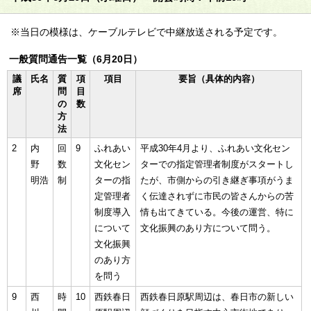
※当日の模様は、ケーブルテレビで中継放送される予定です。
一般質問通告一覧（6月20日）
議
氏名
質
項
項目
要旨（具体的内容）
席
問
目
の
数
方
法
2
内
回
9
ふれあい
平成30年4月より、ふれあい文化セン
野
数
文化セン
ターでの指定管理者制度がスタートし
明浩
制
ターの指
たが、市側からの引き継ぎ事項がうま
定管理者
く伝達されずに市民の皆さんからの苦
制度導入
情も出てきている。今後の運営、特に
について
文化振興のあり方について問う。
文化振興
のあり方
を問う
9
西
時
10
西鉄春日
西鉄春日原駅周辺は、春日市の新しい