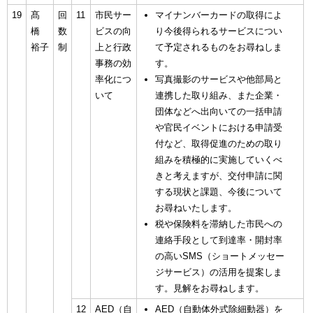
19
髙
回
11
市民サー
マイナンバーカードの取得によ
橋
数
ビスの向
り今後得られるサービスについ
裕子
制
上と行政
て予定されるものをお尋ねしま
事務の効
す。
率化につ
写真撮影のサービスや他部局と
いて
連携した取り組み、また企業・
団体などへ出向いての一括申請
や官民イベントにおける申請受
付など、取得促進のための取り
組みを積極的に実施していくべ
きと考えますが、交付申請に関
する現状と課題、今後について
お尋ねいたします。
税や保険料を滞納した市民への
連絡手段として到達率・開封率
の高いSMS（ショートメッセー
ジサービス）の活用を提案しま
す。見解をお尋ねします。
12
AED（自
AED（自動体外式除細動器）を