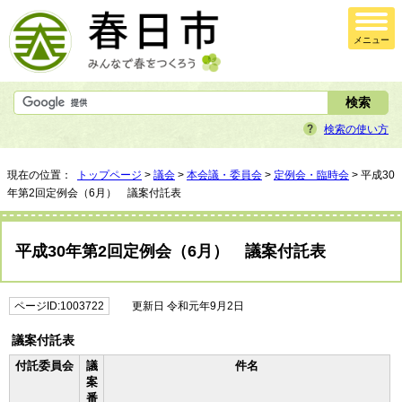
メニュー
検索の使い方
現在の位置：
トップページ
>
議会
>
本会議・委員会
>
定例会・臨時会
> 平成30
年第2回定例会（6月） 議案付託表
平成30年第2回定例会（6月） 議案付託表
ページID:1003722
更新日 令和元年9月2日
議案付託表
付託委員会
議
件名
案
番