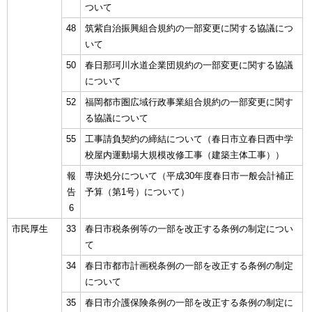
ついて
48
筑紫自治振興組合規約の一部変更に関する協議につ
いて
50
春日那珂川水道企業団規約の一部変更に関する協議
について
52
福岡都市圏広域行政事業組合規約の一部変更に関す
る協議について
55
工事請負契約の締結について（春日市立春日西中学
校屋内運動場大規模改修工事（建築主体工事））
報
専決処分について（平成30年度春日市一般会計補正
告
予算（第1号）について）
6
市民厚生
33
春日市税条例等の一部を改正する条例の制定につい
て
34
春日市都市計画税条例の一部を改正する条例の制定
について
35
春日市介護保険条例の一部を改正する条例の制定に