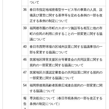
ついて
36
春日市指定地域密着型サービス等の事業の人員、設
備及び運営に関する基準等を定める条例の一部を改
正する条例の制定について
39
福岡都市圏の市町のスポーツ施設等を相互に他の市
町の住民の利用に供することの一部変更に関する協
議について
40
春日市西野球場の区域外設置に関する協議事項の一
部を変更する協議について
46
筑紫地区障害支援区分等審査会の共同設置に関する
規約の一部変更に関する協議について
47
筑紫地区介護認定審査会の共同設置に関する規約の
一部変更に関する協議について
54
福岡県後期高齢者医療広域連合規約の一部変更に関
する協議について
報
専決処分について（春日市税条例の一部を改正する
告
条例の制定について）