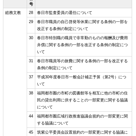
号
総務文教
28
春日市監査委員の選任について
29
春日市職員の自己啓発等休業に関する条例の一部を
改正する条例の制定について
30
春日市特別職の職員で非常勤のものの報酬及び費用
弁償に関する条例の一部を改正する条例の制定につ
いて
31
春日市職員等の旅費に関する条例の一部を改正する
条例の制定について
37
平成30年度春日市一般会計補正予算（第2号）につ
いて
38
福岡都市圏の市町の図書館等を相互に他の市町の住
民の貸出利用に供することの一部変更に関する協議
について
44
福岡都市圏広域行政推進協議会規約の一部変更に関
する協議について
45
筑紫公平委員会設置規約の一部変更に関する協議に