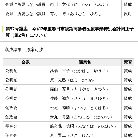
会派に所属しない議員
西川 文代（にしかわ ふみよ）
賛成
会派に所属しない議員
有村 博（ありむら ひろし）
反対
第57号議案 令和7年度春日市後期高齢者医療事業特別会計補正予
算（第2号）について
議決結果：原案可決
会派
議員名
賛否
公明党
髙橋 裕子（たかはし ゆうこ）
賛成
公明党
原 克巳（はら かつみ）
賛成
公明党
森山 五月（もりやま さつき）
賛成
公明党
佐藤 誠之（さとう まさゆき）
賛成
創政会
松尾 德晴（まつお とくはる）
賛成
創政会
米丸 貴浩（よねまる たかひろ）
賛成
翔春会
船久保 信昭（ふなくぼ のぶあき）
賛成
翔春会
迫 賢二（さこ けんじ）
賛成