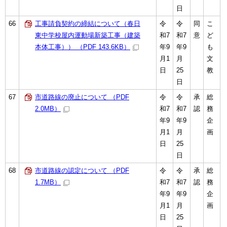
日
66
工事請負契約の締結について（春日
令
令
同
こ
東中学校屋内運動場新築工事（建築
和7
和7
意
ど
本体工事）） （PDF 143.6KB）
年9
年9
も
月1
月
文
日
25
教
日
67
市道路線の廃止について （PDF
令
令
承
総
2.0MB）
和7
和7
認
務
年9
年9
企
月1
月
画
日
25
日
68
市道路線の認定について （PDF
令
令
承
総
1.7MB）
和7
和7
認
務
年9
年9
企
月1
月
画
日
25