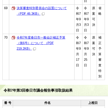
日
69
決算審査特別委員会の設置について
令
令
原
省
（PDF 46.3KB）
和7
和7
案
略
年9
年9
可
月3
月3
決
日
日
70
令和7年度春日市一般会計補正予算
令
令
原
補
（第6号）について （PDF
和7
和7
案
正
219.2KB）
年9
年9
可
予
月
月
決
算
17
25
審
日
日
査
特
別
令和7年第3回春日市議会報告事項取扱結果
番 号
件名
上程日