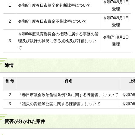
令和7年9月1日
1
令和6年度春日市健全化判断比率について
受理
令和7年9月1日
2
令和6年度春日市資金不足比率について
受理
令和6年度教育委員会の権限に属する事務の管
令和7年9月1日
3
理及び執行の状況に係る点検及び評価につい
受理
て
陳情
番 号
件名
上
2
「春日市議会政治倫理条例7条に関する陳情書」について
令和7年
3
「議員の資産等公開に関する陳情書」について
令和7年
賛否が分かれた案件