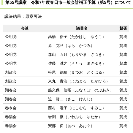
第55号議案 令和7年度春日市一般会計補正予算（第5号）について
議決結果：原案可決
会派
議員名
賛否
公明党
髙橋 裕子（たかはし ゆうこ）
賛成
公明党
原 克巳（はら かつみ）
賛成
公明党
森山 五月（もりやま さつき）
賛成
公明党
佐藤 誠之（さとう まさゆき）
賛成
創政会
松尾 德晴（まつお とくはる）
賛成
創政会
米丸 貴浩（よねまる たかひろ）
賛成
翔春会
船久保 信昭（ふなくぼ のぶあき）
賛成
翔春会
迫 賢二（さこ けんじ）
賛成
春令会
西村 澄子（にしむら すみこ）
賛成
春陽会
岩渕 穣（いわぶち ゆたか）
賛成
春陽会
安部 仰（あべ あおぐ）
賛成