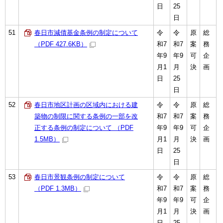
日
25
日
51
春日市減債基金条例の制定について
令
令
原
総
（PDF 427.6KB）
和7
和7
案
務
年9
年9
可
企
月1
月
決
画
日
25
日
52
春日市地区計画の区域内における建
令
令
原
総
築物の制限に関する条例の一部を改
和7
和7
案
務
正する条例の制定について （PDF
年9
年9
可
企
1.5MB）
月1
月
決
画
日
25
日
53
春日市景観条例の制定について
令
令
原
総
（PDF 1.3MB）
和7
和7
案
務
年9
年9
可
企
月1
月
決
画
日
25