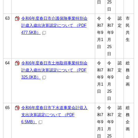
日
25
日
63
令和6年度春日市介護保険事業特別会
令
令
認
市
計歳入歳出決算認定について （PDF
和7
和7
定
民
477.5KB）
年9
年9
共
月1
月
生
日
25
日
64
令和6年度春日市土地取得事業特別会
令
令
認
総
計歳入歳出決算認定について （PDF
和7
和7
定
務
325.0KB）
年9
年9
企
月1
月
画
日
25
日
65
令和6年度春日市下水道事業会計収入
令
令
認
総
支出決算認定について （PDF
和7
和7
定
務
6.5MB）
年9
年9
企
月1
月
画
日
25