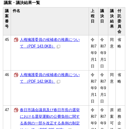
議案・議決結果一覧
議
件名
上
議
議
付
案
程
決
決
託
番
日
日
結
委
号
果
員
会
45
人権擁護委員の候補者の推薦につい
令
令
同
省
て （PDF 143.0KB）
和7
和7
意
略
年9
年9
月1
月1
日
日
46
人権擁護委員の候補者の推薦につい
令
令
同
省
て （PDF 142.9KB）
和7
和7
意
略
年9
年9
月1
月1
日
日
47
春日市議会議員及び春日市長の選挙
令
令
原
総
における選挙運動の公費負担に関す
和7
和7
案
務
る条例の一部を改正する条例の制定
年9
年9
可
企