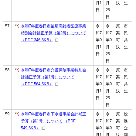
月1
月
決
生
日
25
日
57
令和7年度春日市後期高齢者医療事業
令
令
原
市
特別会計補正予算（第2号）について
和7
和7
案
民
（PDF 346.3KB）
年9
年9
可
共
月1
月
決
生
日
25
日
58
令和7年度春日市介護保険事業特別会
令
令
原
市
計補正予算（第1号）について
和7
和7
案
民
（PDF 564.5KB）
年9
年9
可
共
月1
月
決
生
日
25
日
59
令和7年度春日市下水道事業会計補正
令
令
原
総
予算（第1号）について （PDF
和7
和7
案
務
549.5KB）
年9
年9
可
企
月1
月
決
画