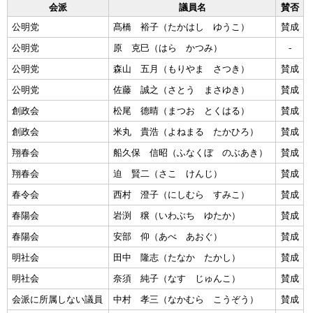
会派
議員名
賛否
公明党
髙橋 裕子（たかはし ゆうこ）
賛成
公明党
原 克巳（はら かつみ）
-
公明党
森山 五月（もりやま さつき）
賛成
公明党
佐藤 誠之（さとう まさゆき）
賛成
創政会
松尾 德晴（まつお とくはる）
賛成
創政会
米丸 貴浩（よねまる たかひろ）
賛成
翔春会
船久保 信昭（ふなくぼ のぶあき）
賛成
翔春会
迫 賢二（さこ けんじ）
賛成
春令会
西村 澄子（にしむら すみこ）
賛成
春陽会
岩渕 穣（いわぶち ゆたか）
賛成
春陽会
安部 仰（あべ あおぐ）
賛成
明社会
田中 隆志（たなか たかし）
賛成
明社会
奈須 純子（なす じゅんこ）
賛成
会派に所属しない議員
中村 孝三（なかむら こうぞう）
賛成