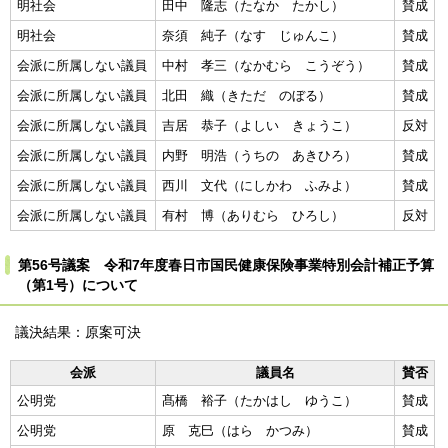
明社会
田中 隆志（たなか たかし）
賛成
明社会
奈須 純子（なす じゅんこ）
賛成
会派に所属しない議員
中村 孝三（なかむら こうぞう）
賛成
会派に所属しない議員
北田 織（きただ のぼる）
賛成
会派に所属しない議員
吉居 恭子（よしい きょうこ）
反対
会派に所属しない議員
内野 明浩（うちの あきひろ）
賛成
会派に所属しない議員
西川 文代（にしかわ ふみよ）
賛成
会派に所属しない議員
有村 博（ありむら ひろし）
反対
第56号議案 令和7年度春日市国民健康保険事業特別会計補正予算
（第1号）について
議決結果：原案可決
会派
議員名
賛否
公明党
髙橋 裕子（たかはし ゆうこ）
賛成
公明党
原 克巳（はら かつみ）
賛成