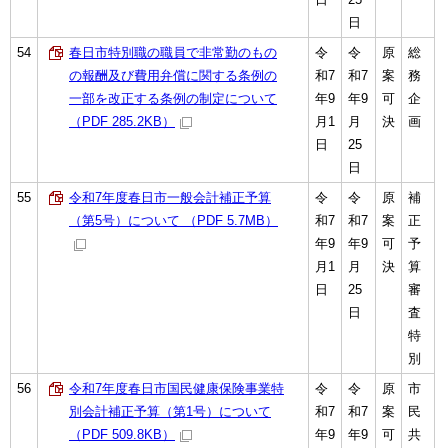
日
54
春日市特別職の職員で非常勤のもの
令
令
原
総
の報酬及び費用弁償に関する条例の
和7
和7
案
務
一部を改正する条例の制定について
年9
年9
可
企
（PDF 285.2KB）
月1
月
決
画
日
25
日
55
令和7年度春日市一般会計補正予算
令
令
原
補
（第5号）について （PDF 5.7MB）
和7
和7
案
正
年9
年9
可
予
月1
月
決
算
日
25
審
日
査
特
別
56
令和7年度春日市国民健康保険事業特
令
令
原
市
別会計補正予算（第1号）について
和7
和7
案
民
（PDF 509.8KB）
年9
年9
可
共