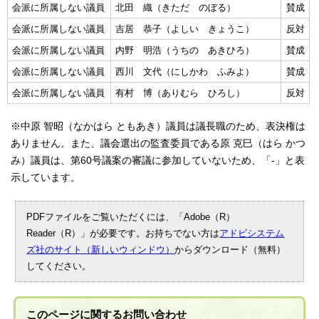
会派に所属しない議員
北田 織（きただ のぼる）
賛成
会派に所属しない議員
吉居 恭子（よしい きょうこ）
反対
会派に所属しない議員
内野 明浩（うちの あきひろ）
賛成
会派に所属しない議員
西川 文代（にしかわ ふみよ）
賛成
会派に所属しない議員
有村 博（ありむら ひろし）
反対
※中原 智昭（なかはら ともあき）議員は議長職のため、表決権は
ありません。また、議会選出の監査委員である原 克巳（はら かつ
み）議員は、第60号議案の審議に参加していないため、「-」と表
示しています。
PDFファイルをご覧いただくには、「Adobe（R）
Reader（R）」が必要です。お持ちでない方は
アドビシステム
ズ社のサイト（新しいウィンドウ）
からダウンロード（無料）
してください。
このページに関する
お問い合わせ