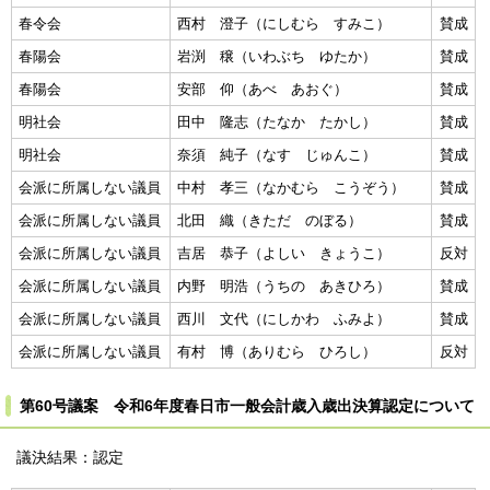
春令会
西村 澄子（にしむら すみこ）
賛成
春陽会
岩渕 穣（いわぶち ゆたか）
賛成
春陽会
安部 仰（あべ あおぐ）
賛成
明社会
田中 隆志（たなか たかし）
賛成
明社会
奈須 純子（なす じゅんこ）
賛成
会派に所属しない議員
中村 孝三（なかむら こうぞう）
賛成
会派に所属しない議員
北田 織（きただ のぼる）
賛成
会派に所属しない議員
吉居 恭子（よしい きょうこ）
反対
会派に所属しない議員
内野 明浩（うちの あきひろ）
賛成
会派に所属しない議員
西川 文代（にしかわ ふみよ）
賛成
会派に所属しない議員
有村 博（ありむら ひろし）
反対
第60号議案 令和6年度春日市一般会計歳入歳出決算認定について
議決結果：認定