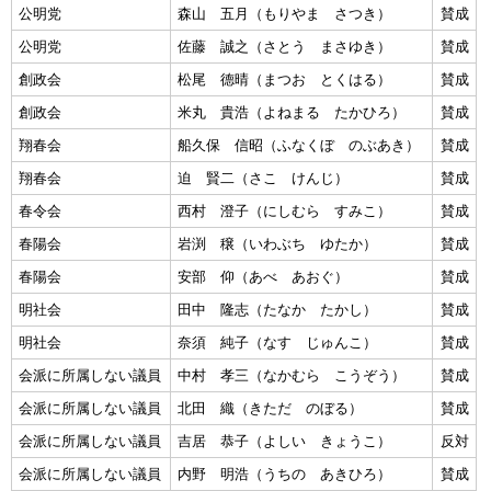
公明党
森山 五月（もりやま さつき）
賛成
公明党
佐藤 誠之（さとう まさゆき）
賛成
創政会
松尾 德晴（まつお とくはる）
賛成
創政会
米丸 貴浩（よねまる たかひろ）
賛成
翔春会
船久保 信昭（ふなくぼ のぶあき）
賛成
翔春会
迫 賢二（さこ けんじ）
賛成
春令会
西村 澄子（にしむら すみこ）
賛成
春陽会
岩渕 穣（いわぶち ゆたか）
賛成
春陽会
安部 仰（あべ あおぐ）
賛成
明社会
田中 隆志（たなか たかし）
賛成
明社会
奈須 純子（なす じゅんこ）
賛成
会派に所属しない議員
中村 孝三（なかむら こうぞう）
賛成
会派に所属しない議員
北田 織（きただ のぼる）
賛成
会派に所属しない議員
吉居 恭子（よしい きょうこ）
反対
会派に所属しない議員
内野 明浩（うちの あきひろ）
賛成