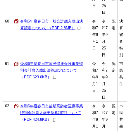
日
25
日
60
令和6年度春日市一般会計歳入歳出決
令
令
認
決
算認定について （PDF 2.8MB）
和7
和7
定
算
年9
年9
審
月1
月
査
日
25
特
日
別
61
令和6年度春日市国民健康保険事業特
令
令
認
市
別会計歳入歳出決算認定について
和7
和7
定
民
（PDF 623.0KB）
年9
年9
共
月1
月
生
日
25
日
62
令和6年度春日市後期高齢者医療事業
令
令
認
市
特別会計歳入歳出決算認定について
和7
和7
定
民
（PDF 424.9KB）
年9
年9
共
月1
月
生