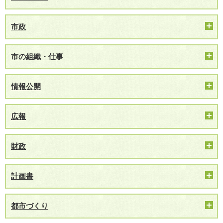
市政
市の組織・仕事
情報公開
広報
財政
計画書
都市づくり