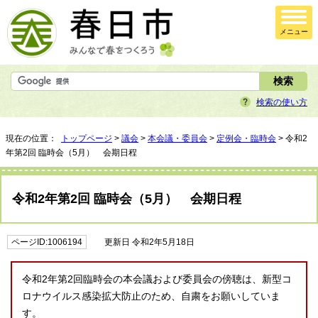
メニュー
検索の使い方
現在の位置：
トップページ
>
議会
>
本会議・委員会
>
定例会・臨時会
> 令和2
年第2回 臨時会（5月） 会期日程
令和2年第2回 臨時会（5月） 会期日程
ページID:1006194
更新日 令和2年5月18日
令和2年第2回臨時会の本会議および委員会の傍聴は、新型コ
ロナウイルス感染拡大防止のため、自粛をお願いしていま
す。