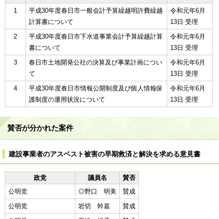
1
平成30年度春日市一般会計予算繰越明許費繰越
令和元年6月
計算書について
13日 受理
2
平成30年度春日市下水道事業会計予算繰越計算
令和元年6月
書について
13日 受理
3
春日市土地開発公社の決算及び事業計画につい
令和元年6月
て
13日 受理
4
平成30年度春日市情報公開制度及び個人情報保
令和元年6月
護制度の運用状況について
13日 受理
賛否が分かれた案件
建設事業者のアスベスト被害の早期救済と解決を求める意見書
政党
議員名
賛否
公明党
◎野口 明美
賛成
公明党
岩切 幹嘉
賛成