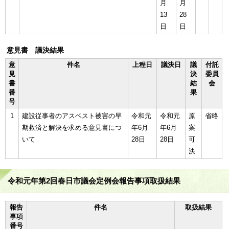
月
月
13
28
日
日
意見書 議決結果
意
件名
上程日
議決日
議
付託
見
決
委員
書
結
会
番
果
号
1
建設従事者のアスベスト被害の早
令和元
令和元
原
省略
期救済と解決を求める意見書につ
年6月
年6月
案
いて
28日
28日
可
決
令和元年第2回春日市議会定例会報告事項取扱結果
報告
件名
取扱結果
事項
番号