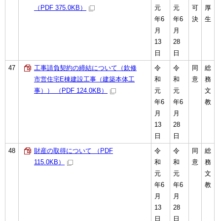
（PDF 375.0KB）
元
元
可
厚
年6
年6
決
生
月
月
13
28
日
日
47
工事請負契約の締結について（欽修
令
令
同
総
市営住宅E棟建設工事（建築本体工
和
和
意
務
事）） （PDF 124.0KB）
元
元
文
年6
年6
教
月
月
13
28
日
日
48
財産の取得について （PDF
令
令
同
総
115.0KB）
和
和
意
務
元
元
文
年6
年6
教
月
月
13
28
日
日