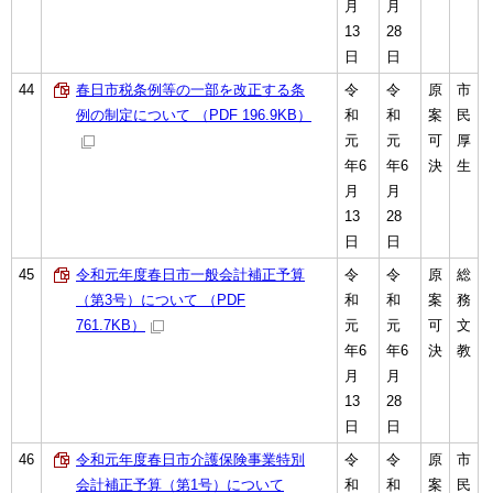
月
月
13
28
日
日
44
春日市税条例等の一部を改正する条
令
令
原
市
例の制定について （PDF 196.9KB）
和
和
案
民
元
元
可
厚
年6
年6
決
生
月
月
13
28
日
日
45
令和元年度春日市一般会計補正予算
令
令
原
総
（第3号）について （PDF
和
和
案
務
761.7KB）
元
元
可
文
年6
年6
決
教
月
月
13
28
日
日
46
令和元年度春日市介護保険事業特別
令
令
原
市
会計補正予算（第1号）について
和
和
案
民