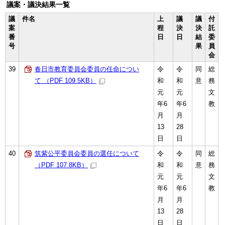
議案・議決結果一覧
議
件名
上
議
議
付
案
程
決
決
託
番
日
日
結
委
号
果
員
会
39
春日市教育委員会委員の任命につい
令
令
同
総
て （PDF 109.5KB）
和
和
意
務
元
元
文
年6
年6
教
月
月
13
28
日
日
40
筑紫公平委員会委員の選任について
令
令
同
総
（PDF 107.8KB）
和
和
意
務
元
元
文
年6
年6
教
月
月
13
28
日
日