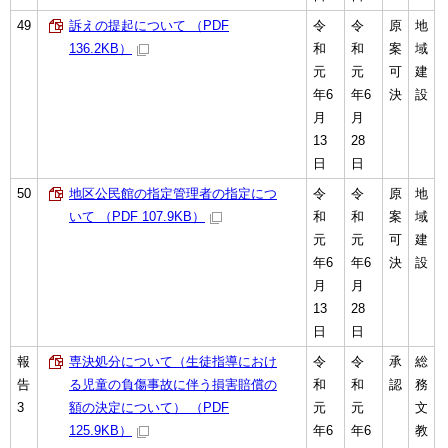
49
訴えの提起について （PDF
令
令
原
地
136.2KB）
和
和
案
域
元
元
可
建
年6
年6
決
設
月
月
13
28
日
日
50
地区公民館の指定管理者の指定につ
令
令
原
地
いて （PDF 107.9KB）
和
和
案
域
元
元
可
建
年6
年6
決
設
月
月
13
28
日
日
報
専決処分について（生徒指導におけ
令
令
承
総
告
る児童の負傷事故に伴う損害賠償の
和
和
認
務
3
額の決定について） （PDF
元
元
文
125.9KB）
年6
年6
教