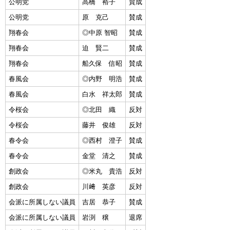
公明党
高橋 裕子
賛成
公明党
原 克己
賛成
翔春会
◎中原 智昭
賛成
翔春会
迫 賢二
賛成
翔春会
船久保 信昭
賛成
春風会
◎内野 明浩
賛成
春風会
白水 祥太郎
賛成
令桜会
◎北田 織
反対
令桜会
藤井 俊雄
反対
春令会
◎西村 澄子
賛成
春令会
金堂 清之
賛成
創政会
◎米丸 貴浩
反対
創政会
川﨑 英彦
反対
会派に所属しない議員
吉居 恭子
賛成
会派に所属しない議員
岩渕 穣
退席