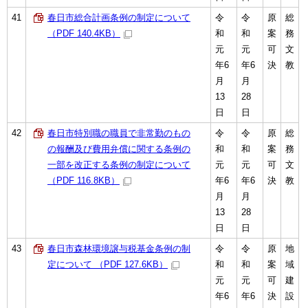
41
春日市総合計画条例の制定について
令
令
原
総
（PDF 140.4KB）
和
和
案
務
元
元
可
文
年6
年6
決
教
月
月
13
28
日
日
42
春日市特別職の職員で非常勤のもの
令
令
原
総
の報酬及び費用弁償に関する条例の
和
和
案
務
一部を改正する条例の制定について
元
元
可
文
（PDF 116.8KB）
年6
年6
決
教
月
月
13
28
日
日
43
春日市森林環境譲与税基金条例の制
令
令
原
地
定について （PDF 127.6KB）
和
和
案
域
元
元
可
建
年6
年6
決
設