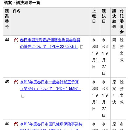
議案・議決結果一覧
議
件名
上
議
議
付
案
程
決
決
託
番
日
日
結
委
号
果
員
会
44
春日市固定資産評価審査委員会委員
令
令
同
総
の選任について （PDF 227.3KB）
和3
和3
意
務
年9
年9
文
月1
月
教
日
27
日
45
令和3年度春日市一般会計補正予算
令
令
原
総
（第8号）について （PDF 1.5MB）
和3
和3
案
務
年9
年9
可
文
月1
月
決
教
日
27
日
46
令和3年度春日市国民健康保険事業特
令
令
原
市