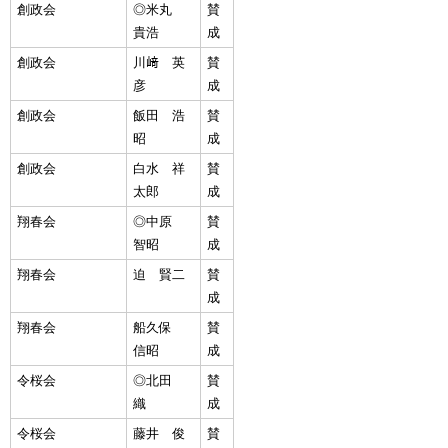
創政会
◎米丸
賛
貴浩
成
創政会
川﨑 英
賛
彦
成
創政会
飯田 浩
賛
昭
成
創政会
白水 祥
賛
太郎
成
翔春会
◎中原
賛
智昭
成
翔春会
迫 賢二
賛
成
翔春会
船久保
賛
信昭
成
令桜会
◎北田
賛
織
成
令桜会
藤井 俊
賛