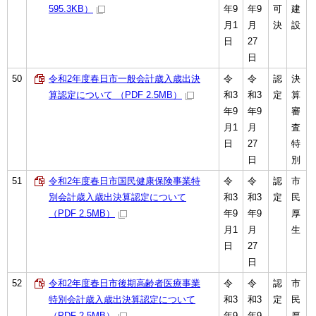
595.3KB）
年9
年9
可
建
月1
月
決
設
日
27
日
50
令和2年度春日市一般会計歳入歳出決
令
令
認
決
算認定について （PDF 2.5MB）
和3
和3
定
算
年9
年9
審
月1
月
査
日
27
特
日
別
51
令和2年度春日市国民健康保険事業特
令
令
認
市
別会計歳入歳出決算認定について
和3
和3
定
民
（PDF 2.5MB）
年9
年9
厚
月1
月
生
日
27
日
52
令和2年度春日市後期高齢者医療事業
令
令
認
市
特別会計歳入歳出決算認定について
和3
和3
定
民
（PDF 2.5MB）
年9
年9
厚