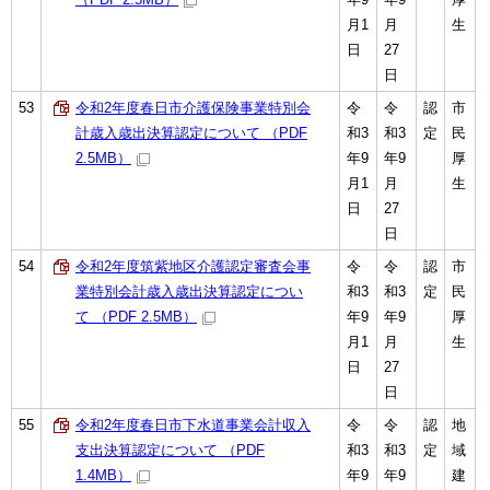
月1
月
生
日
27
日
53
令和2年度春日市介護保険事業特別会
令
令
認
市
計歳入歳出決算認定について （PDF
和3
和3
定
民
2.5MB）
年9
年9
厚
月1
月
生
日
27
日
54
令和2年度筑紫地区介護認定審査会事
令
令
認
市
業特別会計歳入歳出決算認定につい
和3
和3
定
民
て （PDF 2.5MB）
年9
年9
厚
月1
月
生
日
27
日
55
令和2年度春日市下水道事業会計収入
令
令
認
地
支出決算認定について （PDF
和3
和3
定
域
1.4MB）
年9
年9
建