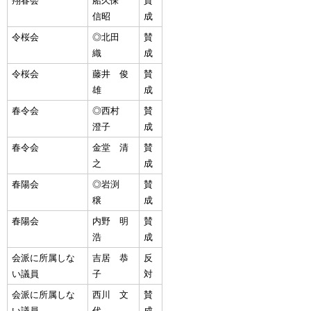
翔春会
船久保
賛
信昭
成
令桜会
◎北田
賛
織
成
令桜会
藤井 俊
賛
雄
成
春令会
◎西村
賛
澄子
成
春令会
金堂 清
賛
之
成
春陽会
◎岩渕
賛
穣
成
春陽会
内野 明
賛
浩
成
会派に所属しな
吉居 恭
反
い議員
子
対
会派に所属しな
西川 文
賛
い議員
代
成