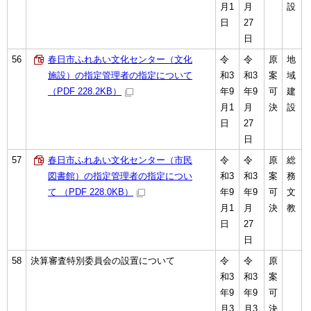
月1
月
設
日
27
日
56
春日市ふれあい文化センター（文化
令
令
原
地
施設）の指定管理者の指定について
和3
和3
案
域
（PDF 228.2KB）
年9
年9
可
建
月1
月
決
設
日
27
日
57
春日市ふれあい文化センター（市民
令
令
原
総
図書館）の指定管理者の指定につい
和3
和3
案
務
て （PDF 228.0KB）
年9
年9
可
文
月1
月
決
教
日
27
日
58
決算審査特別委員会の設置について
令
令
原
和3
和3
案
年9
年9
可
月3
月3
決