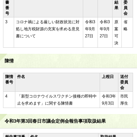
書
結
委
番
果
員
号
会
3
コロナ禍による厳しい財政状況に対
令和3
令和3
原
省
処し地方税財源の充実を求める意見
年9月
年9月
案
略
書について
27日
27日
可
決
陳情
陳情
件名
上程日
送付
番号
委員
会
4
「新型コロナウイルスワクチン接種の即時中
令和3年
市民
止を求めます」に関する陳情書
9月3日
厚生
令和3年第3回春日市議会定例会報告事項取扱結果
報告事項番
件名
取扱結果