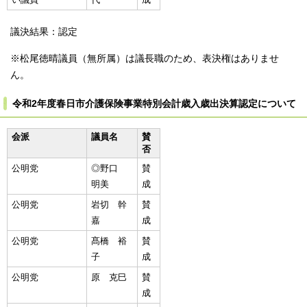
議決結果：認定
※松尾徳晴議員（無所属）は議長職のため、表決権はありませ
ん。
令和2年度春日市介護保険事業特別会計歳入歳出決算認定について
会派
議員名
賛
否
公明党
◎野口
賛
明美
成
公明党
岩切 幹
賛
嘉
成
公明党
髙橋 裕
賛
子
成
公明党
原 克巳
賛
成