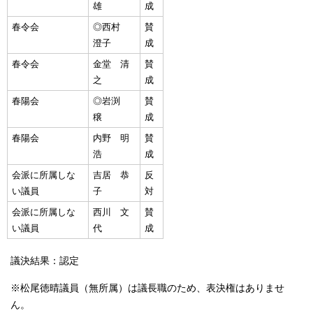
雄
成
春令会
◎西村
賛
澄子
成
春令会
金堂 清
賛
之
成
春陽会
◎岩渕
賛
穣
成
春陽会
内野 明
賛
浩
成
会派に所属しな
吉居 恭
反
い議員
子
対
会派に所属しな
西川 文
賛
い議員
代
成
議決結果：認定
※松尾徳晴議員（無所属）は議長職のため、表決権はありませ
ん。