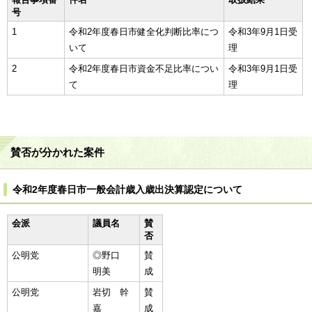
号
1
令和2年度春日市健全化判断比率につ
令和3年9月1日受
いて
理
2
令和2年度春日市資金不足比率につい
令和3年9月1日受
て
理
賛否が分かれた案件
令和2年度春日市一般会計歳入歳出決算認定について
会派
議員名
賛
否
公明党
◎野口
賛
明美
成
公明党
岩切 幹
賛
嘉
成