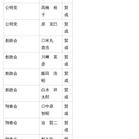
公明党
髙橋 裕
賛
子
成
公明党
原 克巳
賛
成
創政会
◎米丸
賛
貴浩
成
創政会
川﨑 英
賛
彦
成
創政会
飯田 浩
賛
昭
成
創政会
白水 祥
賛
太郎
成
翔春会
◎中原
賛
智昭
成
翔春会
迫 賢二
賛
成