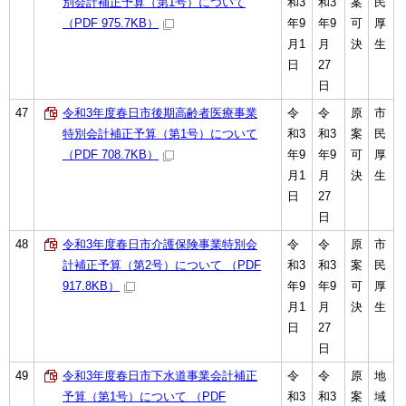
別会計補正予算（第1号）について
和3
和3
案
民
（PDF 975.7KB）
年9
年9
可
厚
月1
月
決
生
日
27
日
47
令和3年度春日市後期高齢者医療事業
令
令
原
市
特別会計補正予算（第1号）について
和3
和3
案
民
（PDF 708.7KB）
年9
年9
可
厚
月1
月
決
生
日
27
日
48
令和3年度春日市介護保険事業特別会
令
令
原
市
計補正予算（第2号）について （PDF
和3
和3
案
民
917.8KB）
年9
年9
可
厚
月1
月
決
生
日
27
日
49
令和3年度春日市下水道事業会計補正
令
令
原
地
予算（第1号）について （PDF
和3
和3
案
域