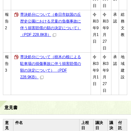
日
日
報
専決処分について（春日市奴国の丘
令
令
承
総
告
歴史公園における児童の負傷事故に
和3
和3
認
務
2
伴う損害賠償の額の決定について）
年9
年9
文
（PDF 228.8KB）
月1
月
教
日
27
日
報
専決処分について（樹木の根による
令
令
承
地
告
駐車場の損傷事故に伴う損害賠償の
和3
和3
認
域
3
額の決定について） （PDF
年9
年9
建
228.9KB）
月1
月
設
日
27
日
意見書
意
件名
上程
議決
議
付
見
日
日
決
託