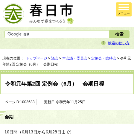
メニュー
検索の使い方
現在の位置：
トップページ
>
議会
>
本会議・委員会
>
定例会・臨時会
> 令和元
年第2回 定例会（6月） 会期日程
令和元年第2回 定例会（6月） 会期日程
ページID:1003683
更新日 令和元年11月25日
会期
16日間（6月13日から6月28日まで）