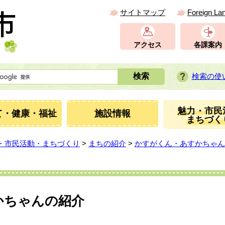
サイトマップ
Foreign La
アクセス
各課案内
検索の使
魅力・市民
て・健康・福祉
施設情報
まちづく
・市民活動・まちづくり
>
まちの紹介
>
かすがくん・あすかちゃん
かちゃんの紹介