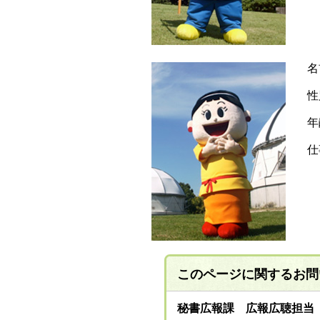
名
性
年
仕
このページに関する
お問
秘書広報課 広報広聴担当