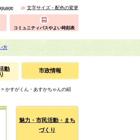
nguage
文字サイズ・配色の変更
コミュニティバスやよい時刻表
い方
活動
市政情報
り
> かすがくん・あすかちゃんの紹
魅力・市民活動・まち
づくり