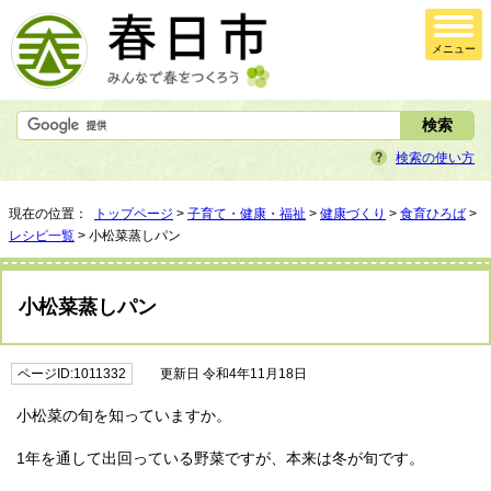
メニュー
検索の使い方
現在の位置：
トップページ
>
子育て・健康・福祉
>
健康づくり
>
食育ひろば
>
レシピ一覧
> 小松菜蒸しパン
小松菜蒸しパン
ページID:1011332
更新日 令和4年11月18日
小松菜の旬を知っていますか。
1年を通して出回っている野菜ですが、本来は冬が旬です。