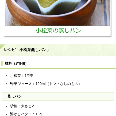
レシピ「小松菜蒸しパン」
材料（約8個）
小松菜：1/2束
野菜ジュース：120ml（トマトなしのもの）
蒸しパン
砂糖：大さじ2
溶かしバター：15g