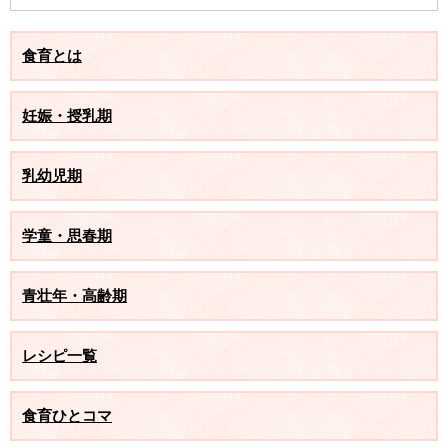
食育とは
妊娠・授乳期
乳幼児期
学童・思春期
青壮年・高齢期
レシピ一覧
食育ひとコマ