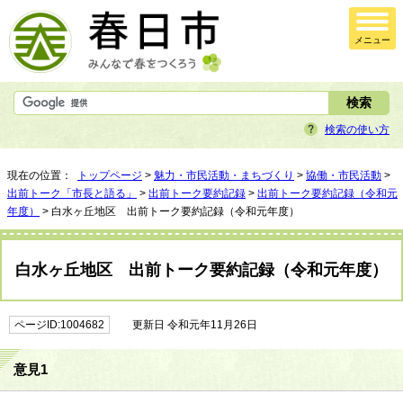
メニュー
検索の使い方
現在の位置：
トップページ
>
魅力・市民活動・まちづくり
>
協働・市民活動
>
出前トーク「市長と語る」
>
出前トーク要約記録
>
出前トーク要約記録（令和元
年度）
> 白水ヶ丘地区 出前トーク要約記録（令和元年度）
白水ヶ丘地区 出前トーク要約記録（令和元年度）
ページID:1004682
更新日 令和元年11月26日
意見1