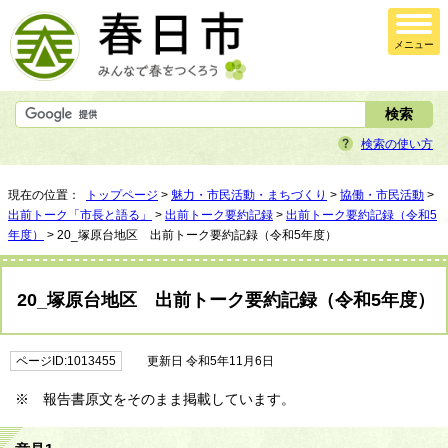
メニュー
検索の使い方
現在の位置：
トップページ
>
魅力・市民活動・まちづくり
>
協働・市民活動
>
出前トーク「市長と語る」
>
出前トーク要約記録
>
出前トーク要約記録（令和5
年度）
> 20_塚原台地区 出前トーク要約記録（令和5年度）
20_塚原台地区 出前トーク要約記録（令和5年度）
ページID:1013455
更新日 令和5年11月6日
※ 報告書原文をそのまま掲載しています。