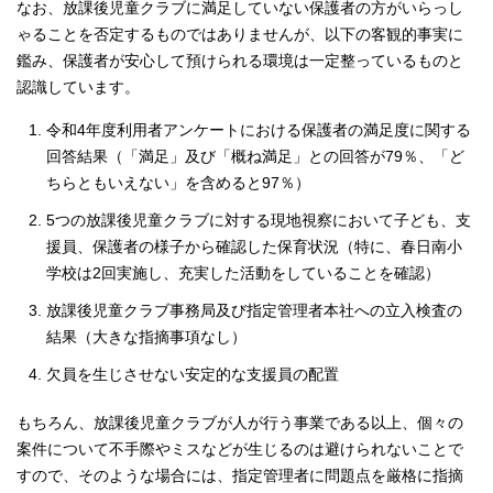
なお、放課後児童クラブに満足していない保護者の方がいらっし
ゃることを否定するものではありませんが、以下の客観的事実に
鑑み、保護者が安心して預けられる環境は一定整っているものと
認識しています。
令和4年度利用者アンケートにおける保護者の満足度に関する
回答結果（「満足」及び「概ね満足」との回答が79％、「ど
ちらともいえない」を含めると97％）
5つの放課後児童クラブに対する現地視察において子ども、支
援員、保護者の様子から確認した保育状況（特に、春日南小
学校は2回実施し、充実した活動をしていることを確認）
放課後児童クラブ事務局及び指定管理者本社への立入検査の
結果（大きな指摘事項なし）
欠員を生じさせない安定的な支援員の配置
もちろん、放課後児童クラブが人が行う事業である以上、個々の
案件について不手際やミスなどが生じるのは避けられないことで
すので、そのような場合には、指定管理者に問題点を厳格に指摘