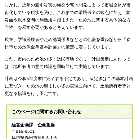
しかし、近年の豪雨災害の頻発や宅地開発によって市域全体が市
街化している現状を受け、これまでの環境保全の観点に加え、防
災面や親水空間の利活用を踏まえた「ため池に関する具体的な方
向性」を示す必要があると考えています。
現在、学識経験者やため池関係者などとの会議を重ねながら「春
日市ため池保全等基本計画」の策定に着手しています。
また、市内のため池の多くは民有地であり、計画策定にあたって
は土地所有者の意向確認を同時並行で実施しています。
計画は令和5年度末に完了する予定であり、策定後はこの基本計画
に基づき、ため池の望ましい姿の実現に向けて、土地所有者等と
更なる協議を行う予定です。
このページに関する
お問い合わせ
経営企画課 企画担当
〒816-8501
福岡県春日市原町3-1-5