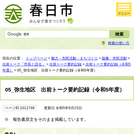
メニュー
検索の使い方
現在の位置：
トップページ
>
魅力・市民活動・まちづくり
>
協働・市民活動
>
出前トーク「市長と語る」
>
出前トーク要約記録
>
出前トーク要約記録（令和5
年度）
> 05_弥生地区 出前トーク要約記録（令和5年度）
05_弥生地区 出前トーク要約記録（令和5年度）
ページID:1012746
更新日 令和5年8月23日
※ 報告書原文をそのまま掲載しています。