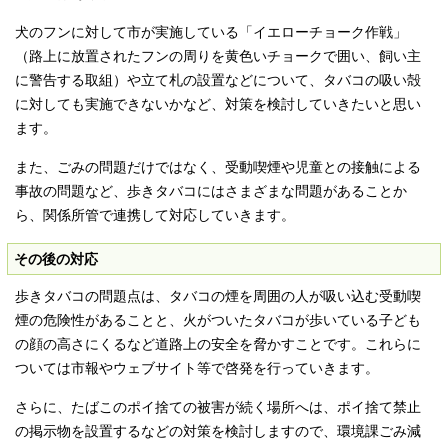
犬のフンに対して市が実施している「イエローチョーク作戦」
（路上に放置されたフンの周りを黄色いチョークで囲い、飼い主
に警告する取組）や立て札の設置などについて、タバコの吸い殻
に対しても実施できないかなど、対策を検討していきたいと思い
ます。
また、ごみの問題だけではなく、受動喫煙や児童との接触による
事故の問題など、歩きタバコにはさまざまな問題があることか
ら、関係所管で連携して対応していきます。
その後の対応
歩きタバコの問題点は、タバコの煙を周囲の人が吸い込む受動喫
煙の危険性があることと、火がついたタバコが歩いている子ども
の顔の高さにくるなど道路上の安全を脅かすことです。これらに
ついては市報やウェブサイト等で啓発を行っていきます。
さらに、たばこのポイ捨ての被害が続く場所へは、ポイ捨て禁止
の掲示物を設置するなどの対策を検討しますので、環境課ごみ減