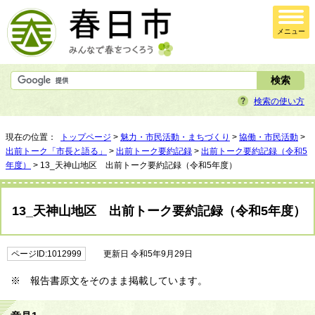
メニュー
検索の使い方
現在の位置：
トップページ
>
魅力・市民活動・まちづくり
>
協働・市民活動
>
出前トーク「市長と語る」
>
出前トーク要約記録
>
出前トーク要約記録（令和5
年度）
> 13_天神山地区 出前トーク要約記録（令和5年度）
13_天神山地区 出前トーク要約記録（令和5年度）
ページID:1012999
更新日 令和5年9月29日
※ 報告書原文をそのまま掲載しています。