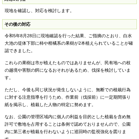
現地を確認し、対応を検討します。
その後の対応
令和5年8月28日に現地確認を行った結果、ご指摘のとおり、白水
大池の堤体下部に柿や柑橘系の果樹が2本植えられていることが確
認できました。
これらの果樹は市が植えたものではありませんが、民有地への枝
の越境や害獣の餌になるおそれがあるため、伐採を検討していま
す。
ただし、今後も同じ状況が発生しないように、無断での植栽行為
に対する注意指導を行うため、作業前（伐採前）に一定期間張り
紙を掲示し、植栽した人物の特定に努めます。
なお、公園の管理区域内に個人の利益を目的とした植栽を含め無
許可で敷地を占用することは条例で認めておりませんので、公園
内に第三者が植栽を行わないように巡回時の監視強化を図りま