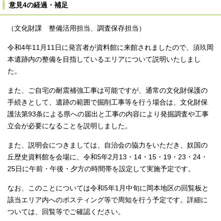
意見4の経過・補足
（文化財課 整備活用担当、調査保存担当）
令和4年11月11日に発言者が資料館に来館されましたので、須玖岡
本遺跡内の整備を目指しているエリアについて説明いたしまし
た。
また、ご自宅の耐震補強工事は可能ですが、通常の文化財保護の
手続きとして、遺跡の範囲で掘削工事等を行う場合は、文化財保
護法第93条による県への届出と工事の内容により発掘調査や工事
立会が必要になることを説明しました。
また、説明会につきましては、自治会の協力をいただき、奴国の
丘歴史資料館を会場に、令和5年2月13・14・15・19・23・24・
25日に午前・午後・夕方の時間帯を設定して実施予定です。
なお、このことについては令和5年1月中旬に岡本地区の回覧板と
該当エリア内へのポスティング等で周知を行う予定です。詳細に
ついては、回覧等でご確認ください。