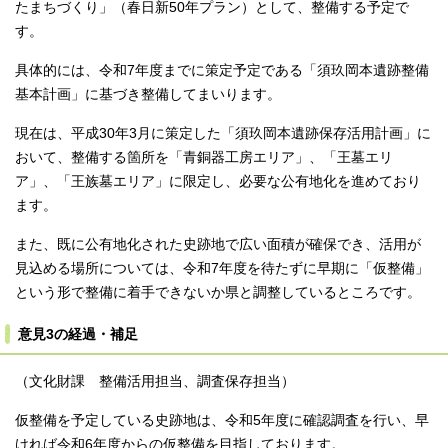
たまちづくり」（春日新50年プラン）として、整備する予定で
す。
具体的には、令和7年度までに策定予定である「須玖岡本遺跡整備
基本計画」に基づき整備してまいります。
現在は、平成30年3月に策定した「須玖岡本遺跡保存活用計画」に
おいて、整備する箇所を「青銅器工房エリア」、「王墓エリ
ア」、「王族墓エリア」に限定し、必要な公有地化を進めており
ます。
また、既に公有地化された史跡地で広い面積が確保でき、活用が
見込める場所については、令和7年度を待たずに早期に「仮整備」
という形で整備に着手できないか県と調整しているところです。
意見3の経過・補足
（文化財課 整備活用担当、調査保存担当）
仮整備を予定している史跡地は、令和5年度に確認調査を行い、早
ければ令和6年度からの仮整備を目指しております。