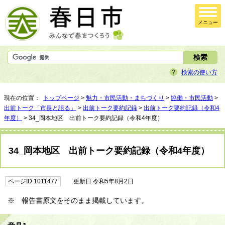
メニュー
検索の使い方
現在の位置：
トップページ
>
魅力・市民活動・まちづくり
>
協働・市民活動
>
出前トーク「市長と語る」
>
出前トーク要約記録
>
出前トーク要約記録（令和4
年度）
> 34_岡本地区 出前トーク要約記録（令和4年度）
34_岡本地区 出前トーク要約記録（令和4年度）
ページID:1011477
更新日 令和5年8月2日
※ 報告書原文をそのまま掲載しています。