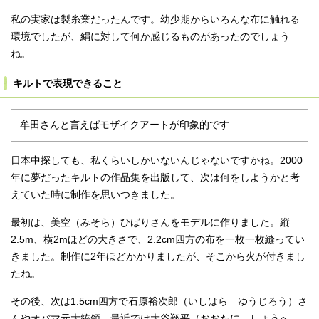
私の実家は製糸業だったんです。幼少期からいろんな布に触れる
環境でしたが、絹に対して何か感じるものがあったのでしょう
ね。
キルトで表現できること
牟田さんと言えばモザイクアートが印象的です
日本中探しても、私くらいしかいないんじゃないですかね。2000
年に夢だったキルトの作品集を出版して、次は何をしようかと考
えていた時に制作を思いつきました。
最初は、美空（みそら）ひばりさんをモデルに作りました。縦
2.5m、横2mほどの大きさで、2.2cm四方の布を一枚一枚縫ってい
きました。制作に2年ほどかかりましたが、そこから火が付きまし
たね。
その後、次は1.5cm四方で石原裕次郎（いしはら ゆうじろう）さ
んやオバマ元大統領、最近では大谷翔平（おおたに しょうへ