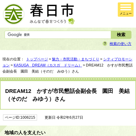
メニュー
検索の使い方
現在の位置：
トップページ
>
魅力・市民活動・まちづくり
>
シティプロモーシ
ョン
>
KASUGA DREAM（カスガ ドリーム）
> DREAM12 かすが市民懇話
会副会長 園田 美結（そのだ みゆう）さん
DREAM12 かすが市民懇話会副会長 園田 美結
（そのだ みゆう）さん
ページID:1006215
更新日 令和2年6月27日
地域の人を支えたい