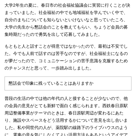
大学2年生の夏に、春日市の社会福祉協議会に実習に行くことが決
まっていました。社会福祉の中でも地域福祉を学んでいく中で、
自分のまちについても知らないといけないなと思っていたころ、
大学の先生から懇話会のことを教えてもらい、ちょうど会員の募
集時期だったので勇気を出して応募してみました。
もともと人と話すことが得意ではなかったので、最初は不安でし
た。今でも人前で話すのは苦手なのですが、社会福祉士になるの
が夢だったので、コミュニケーションの苦手意識を克服するため
のチャンスだと思って、一歩踏み出しました。
懇話会で印象に残っていることはありますか
普段の生活の中では他の年代の人と接することが少ないので、他
の会員の意見がとても新鮮で面白く感じられます。西鉄春日原駅
周辺整備事業がテーマのときは、春日原駅周辺が変わるにあた
り、施設やスペースをどう活用するかについて意見を出し合いま
した。私や同世代の人が、薬院駅の線路下のライブハウスのよう
に、電車の音を気にしなくてよい活用方法もあるというアイデア