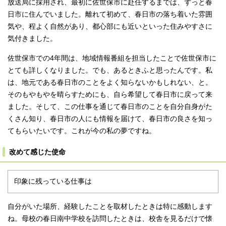
放送局に採用され、最初に佐世保市に赴任するまでは、ずっと春
日市に住んでいました。離れて初めて、春日市の落ち着いた雰囲
気や、程よく自然があり、都心部にも近いといった住みやすさに
気付きました。
佐世保市での4年間は、地域情報番組を担当したことで佐世保市に
とても詳しくなりました。でも、あるときふと思ったんです。私
は、地元である春日市のことをよく知らないかもしれない、と。
そのもやもやを晴らすためにも、自ら希望して春日市に戻って来
ました。そして、この仕事を通じて春日市のことを自分自身がた
くさん知り、春日市の人にも情報を届けて、春日市の良さを知っ
てもらいたいです。これが今の私の夢ですね。
改めて感じた使命
印象に残っている仕事は
自分がいた場所、経験したことを取材したときは特に感動します
ね。母校の春日南中学校を訪問したときは、校舎を見るだけで懐