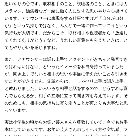
思いやりの心です。取材相手のこと、視聴者のこと、ときにはカ
メラマン、編集者など一緒に働く人に対する思いやりを心掛けて
います。アナウンサーは表現をする仕事ですけど「自分が自分
が」という気持ちではなく、みんなで一緒に作っていこうという
気持ちが大切です。だからこそ、取材相手や視聴者から「放送し
てくれてありがとう」など、うれしい言葉をもらえたときは、と
てもやりがいを感じますね。
また、アナウンサーは話し上手でアクセントがきちんと発音でき
なければいけない、といったイメージを私自身持っていました
が、聞き上手でないと相手の思いや本当に伝えたいことを引き出
すことができません。先輩からは、「しゃべり上手は聞き上手」
と教わりました。いろいろな相手と話をするので、どうすれば喜
んでもらえるか、相手の立場に立って聞き方を考えています。そ
のためにも、相手の気持ちに寄り添うことが何よりも大事だと思
っています。
実は小学生の頃からお笑い芸人さんを尊敬していて、今でもお手
本にしているんです。お笑い芸人さんのしゃべり方や空気感、フ