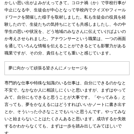
かしい思い出がよみがえってきて。コロナ禍（か）で学校行事が
中止になる中、生徒会が中心となって学校内でクイズやフィール
ドワークを開催した様子を取材しました。私も生徒会の役員を経
験したので、生徒たちの気持ちにとても共感しましたし、今の中
学生の思いや状況を、どう地域のみなさんに伝えていけばよいの
か考えさせられました。アナウンサーという職業は、一つの画面
を通していろんな情報を伝えることができるとても影響力がある
職業ですが、その分、責任もとても重いと感じています。
夢に向かって頑張る皆さんにメッセージを
専門的な仕事や特殊な知識のいる仕事は、自分にできるのかなと
不安で、なかなか人に相談しにくいと思いますが、まずはやって
みて、自分にもできると思うことが大事です。「やってみる」と
言っても、夢をかなえるにはどうすればいいかノートに書き出す
とか、そういった小さなことでもいいと思うんです。やってみな
いと始まらないことはたくさんあると思います。成功するか失敗
するかわからなくても、まずは一歩を踏み出してみてほしいで
す。