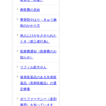
葬祭費の支給
整骨院やはり・きゅう施
術のかかり方
他人にけがをさせられた
とき（第三者行為）
医療費通知（医療費のお
知らせ）
リフィル処方せん
後発医薬品のある先発医
薬品（長期収載品）の選
定療養
ポリファーマシー（多剤
服用）を知っています