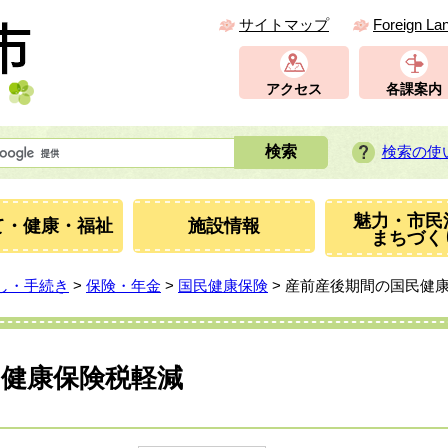
サイトマップ
Foreign La
アクセス
各課案内
検索の使
魅力・市民
て・健康・福祉
施設情報
まちづく
し・手続き
>
保険・年金
>
国民健康保険
> 産前産後期間の国民健
民健康保険税軽減