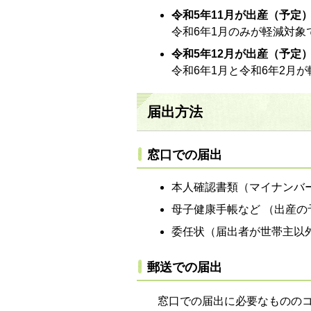
令和5年11月が
出産（予定
令和6年1月のみが軽減対象
令和5年12月が
出
産（予定
令和6年1月と令和6年2月
届出方法
窓口での届出
本人確認書類（マイナンバ
母子健康手帳など （出産
委任状（届出者が世帯主以
郵送での届出
窓口での届出に必要なものの