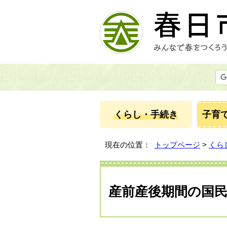
くらし・手続き
子育
現在の位置：
トップページ
>
くら
産前産後期間の国