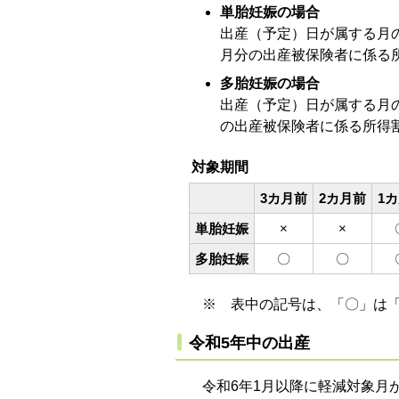
単胎妊娠の場合
出産（予定）日が属する月
月分の出産被保険者に係る
多胎妊娠の場合
出産（予定）日が属する月
の出産被保険者に係る所得
対象期間
3カ月前
2カ月前
1
単胎妊娠
×
×
多胎妊娠
〇
〇
※ 表中の記号は、「〇」は
令和5年中の出産
令和6年1月以降に軽減対象月