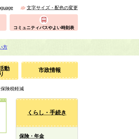
nguage
文字サイズ・配色の変更
コミュニティバスやよい時刻表
い方
活動
市政情報
り
康保険税軽減
くらし・手続き
保険・年金