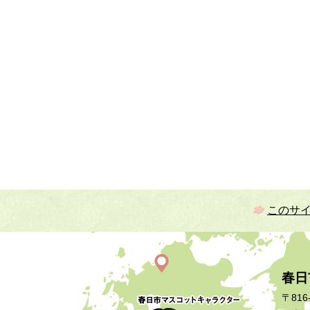
このサ
春日
〒816