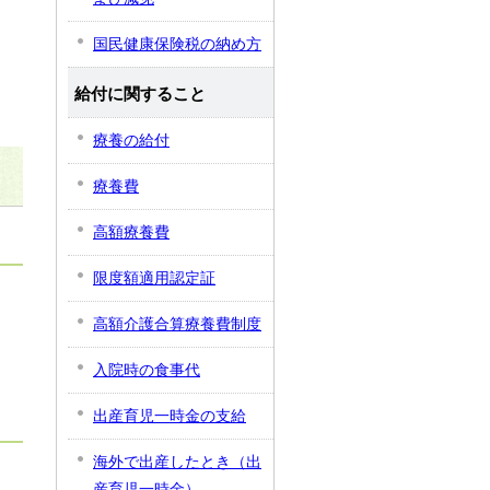
国民健康保険税の納め方
給付に関すること
療養の給付
療養費
高額療養費
限度額適用認定証
高額介護合算療養費制度
入院時の食事代
出産育児一時金の支給
海外で出産したとき（出
産育児一時金）