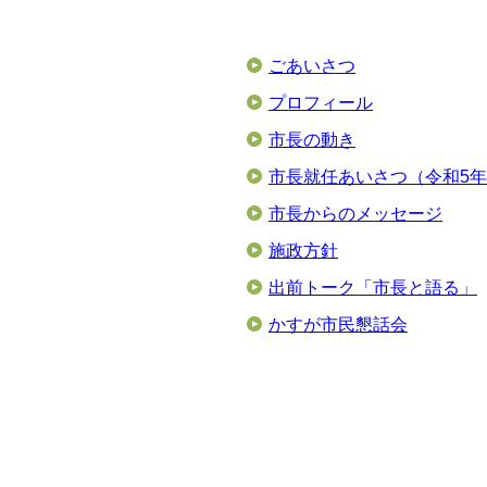
ごあいさつ
プロフィール
市長の動き
市長就任あいさつ（令和5年
市長からのメッセージ
施政方針
出前トーク「市長と語る」
かすが市民懇話会