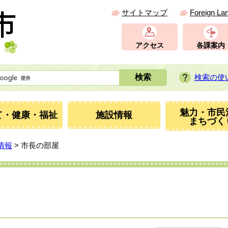
サイトマップ
Foreign La
アクセス
各課案内
検索の使
魅力・市民
て・健康・福祉
施設情報
まちづく
情報
> 市長の部屋