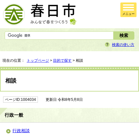
メニュー
検索の使い方
現在の位置：
トップページ
>
目的で探す
> 相談
相談
ページID:1004034
更新日 令和8年5月8日
行政一般
行政相談