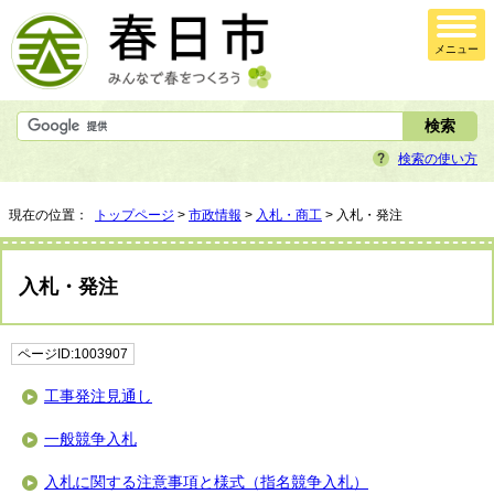
メニュー
検索の使い方
現在の位置：
トップページ
>
市政情報
>
入札・商工
> 入札・発注
入札・発注
ページID:1003907
工事発注見通し
一般競争入札
入札に関する注意事項と様式（指名競争入札）