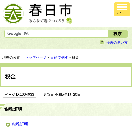
メニュー
検索の使い方
現在の位置：
トップページ
>
目的で探す
> 税金
税金
ページID:1004033
更新日 令和5年1月20日
税務証明
税務証明