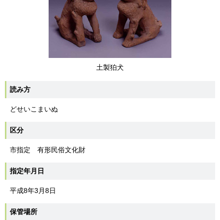
土製狛犬
読み方
どせいこまいぬ
区分
市指定 有形民俗文化財
指定年月日
平成8年3月8日
保管場所