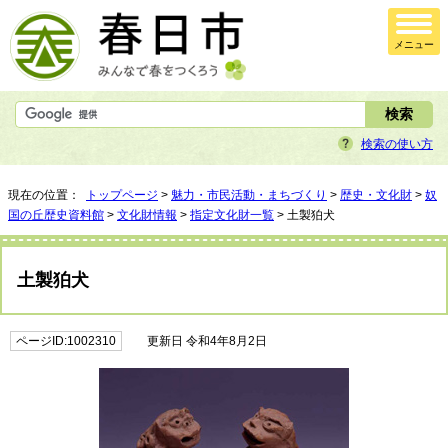
メニュー
検索の使い方
現在の位置：
トップページ
>
魅力・市民活動・まちづくり
>
歴史・文化財
>
奴
国の丘歴史資料館
>
文化財情報
>
指定文化財一覧
> 土製狛犬
土製狛犬
ページID:1002310
更新日 令和4年8月2日