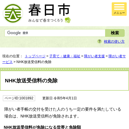
メニュー
検索の使い方
現在の位置：
トップページ
>
子育て・健康・福祉
>
障がい者支援
>
障がい者サ
ービス
> NHK放送受信料の免除
NHK放送受信料の免除
ページID:1001892
更新日 令和5年4月1日
障がい者手帳の交付を受けた人のうち一定の要件を満たしている
場合は、NHK放送受信料が免除されます。
NHK放送受信料が免除になる世帯と免除額