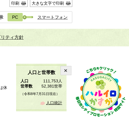
印刷
大きな文字で印刷
示
PC
スマートフォン
ビリティ方針
人口と世帯数
人口
111,753人
世帯数
52,381世帯
は休
（令和8年7月31日現在）
人口統計