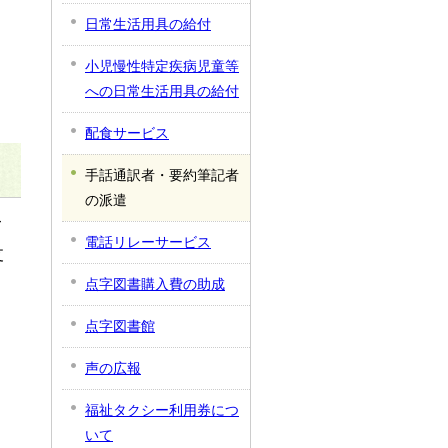
日常生活用具の給付
小児慢性特定疾病児童等
への日常生活用具の給付
配食サービス
手話通訳者・要約筆記者
の派遣
て
電話リレーサービス
支
点字図書購入費の助成
点字図書館
声の広報
福祉タクシー利用券につ
いて