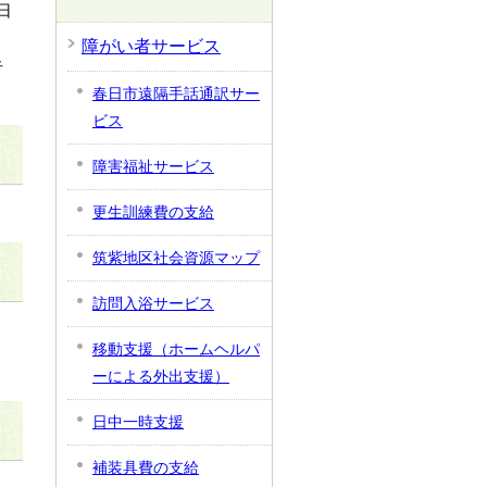
日
障がい者サービス
者
春日市遠隔手話通訳サー
ビス
障害福祉サービス
更生訓練費の支給
筑紫地区社会資源マップ
訪問入浴サービス
移動支援（ホームヘルパ
ーによる外出支援）
日中一時支援
補装具費の支給