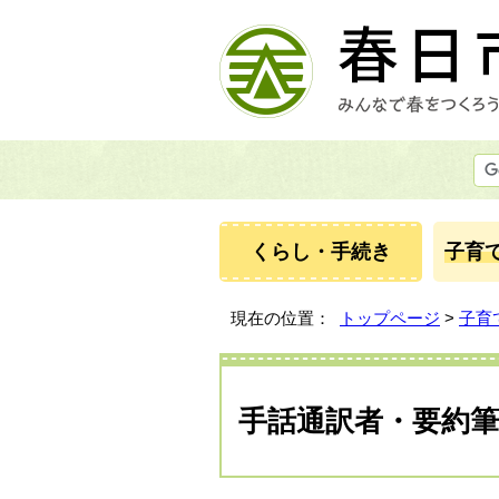
くらし・手続き
子育
現在の位置：
トップページ
>
子育
手話通訳者・要約