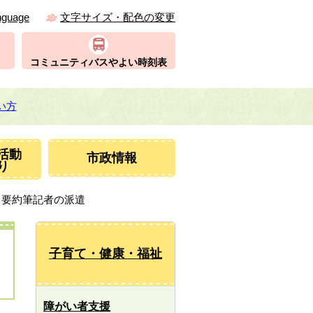
nguage
文字サイズ・配色の変更
コミュニティバスやよい時刻表
い方
活動
市政情報
り
・要約筆記者の派遣
子育て・健康・福祉
障がい者支援