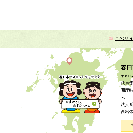
このサ
春日
〒816
代表電話
開庁時
み）
法人番号
西出