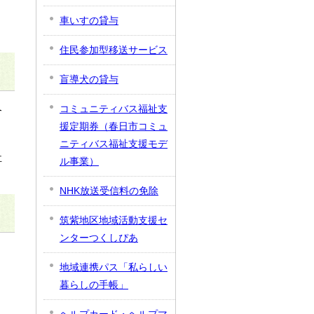
車いすの貸与
住民参加型移送サービス
盲導犬の貸与
コミュニティバス福祉支
合
援定期券（春日市コミュ
ニティバス福祉支援モデ
祉
ル事業）
NHK放送受信料の免除
筑紫地区地域活動支援セ
ンターつくしぴあ
地域連携パス「私らしい
暮らしの手帳」