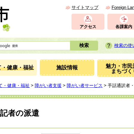
サイトマップ
Foreign La
アクセス
各課案内
検索の使
魅力・市民
て・健康・福祉
施設情報
まちづく
て・健康・福祉
>
障がい者支援
>
障がい者サービス
> 手話通訳者
筆記者の派遣