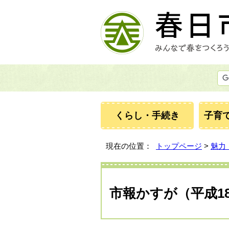
くらし・手続き
子育
現在の位置：
トップページ
>
魅力
市報かすが（平成1