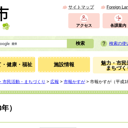
サイトマップ
Foreign La
アクセス
各課案内
検索の使
魅力・市民
て・健康・福祉
施設情報
まちづく
・市民活動・まちづくり
>
広報
>
市報かすが
> 市報かすが（平成1
8年）