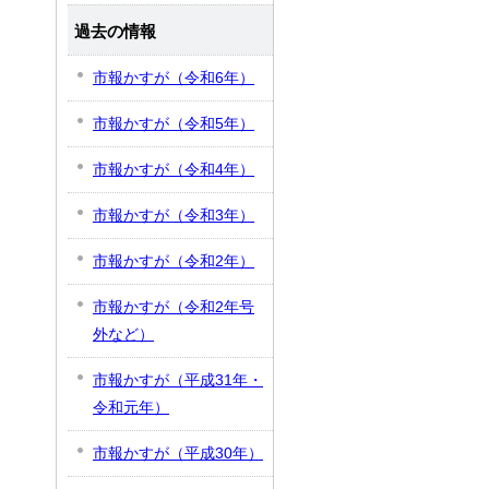
過去の情報
市報かすが（令和6年）
市報かすが（令和5年）
市報かすが（令和4年）
市報かすが（令和3年）
市報かすが（令和2年）
市報かすが（令和2年号
外など）
市報かすが（平成31年・
令和元年）
市報かすが（平成30年）