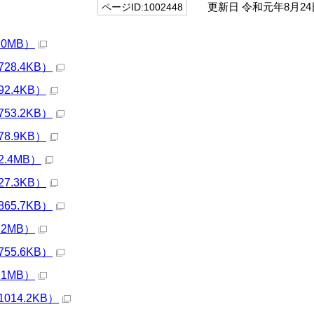
更新日 令和元年8月24
ページID:1002448
.0MB）
28.4KB）
2.4KB）
53.2KB）
8.9KB）
2.4MB）
7.3KB）
65.7KB）
.2MB）
55.6KB）
.1MB）
014.2KB）