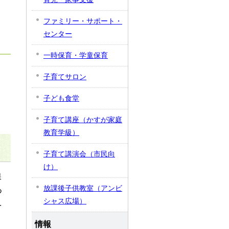
ファミリー・サポート・
センター
一時保育・学童保育
子育てサロン
子ども食堂
子育て講座（かすが家庭
教育学級）
子育て講演会（市民向
け）
保
放課後子供教室（アンビ
つ
シャス広場）
を
。
情報