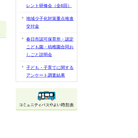
レント研修会（全6回）
地域少子化対策重点推進
交付金
春日市認可保育所・認定
こども園・幼稚園合同お
しごと説明会
子ども・子育てに関する
アンケート調査結果