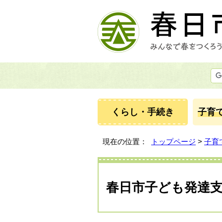
くらし・手続き
子育
現在の位置：
トップページ
>
子育
春日市子ども発達