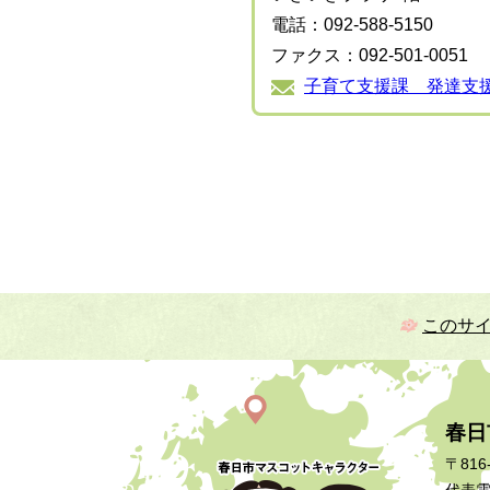
電話：092-588-5150
ファクス：092-501-0051
子育て支援課 発達支
このサ
春日
〒816