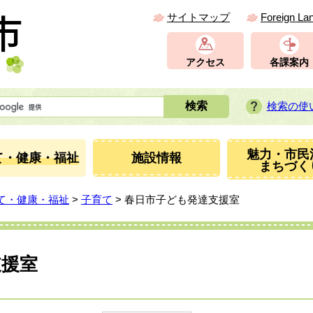
サイトマップ
Foreign La
アクセス
各課案内
検索の使
魅力・市民
て・健康・福祉
施設情報
まちづく
て・健康・福祉
>
子育て
> 春日市子ども発達支援室
支援室