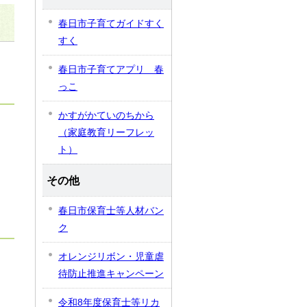
春日市子育てガイドすく
すく
春日市子育てアプリ 春
っこ
かすがかていのちから
（家庭教育リーフレッ
ト）
よ
その他
春日市保育士等人材バン
ク
オレンジリボン・児童虐
待防止推進キャンペーン
令和8年度保育士等リカ