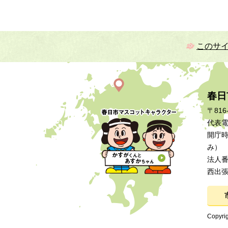
このサ
春日
〒816
代表電話
開庁時
み）
法人番号
西出
Copyrig