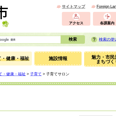
サイトマップ
Foreign La
アクセス
各課案内
検索の使
魅力・市民
て・健康・福祉
施設情報
まちづく
て・健康・福祉
>
子育て
> 子育てサロン