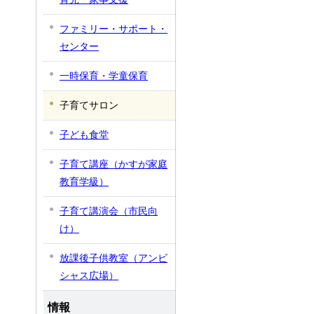
ファミリー・サポート・
センター
一時保育・学童保育
子育てサロン
子ども食堂
子育て講座（かすが家庭
教育学級）
子育て講演会（市民向
け）
放課後子供教室（アンビ
シャス広場）
情報