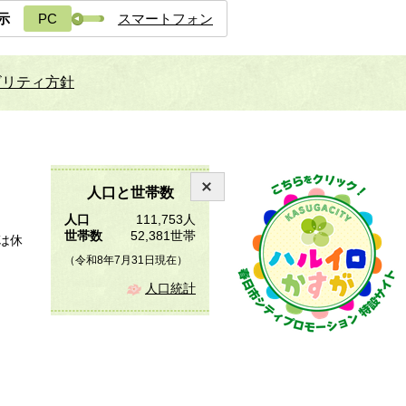
示
PC
スマートフォン
ビリティ方針
人口と世帯数
人口
111,753人
世帯数
52,381世帯
は休
（令和8年7月31日現在）
人口統計