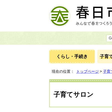
くらし・手続き
子育
現在の位置：
トップページ
>
子育
子育てサロン