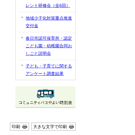
レント研修会（全6回）
地域少子化対策重点推進
交付金
春日市認可保育所・認定
こども園・幼稚園合同お
しごと説明会
子ども・子育てに関する
アンケート調査結果
印刷
大きな文字で印刷