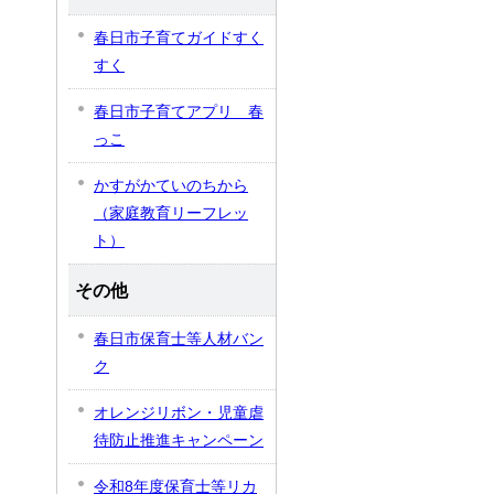
春日市子育てガイドすく
すく
春日市子育てアプリ 春
っこ
かすがかていのちから
（家庭教育リーフレッ
ト）
その他
春日市保育士等人材バン
ク
オレンジリボン・児童虐
待防止推進キャンペーン
令和8年度保育士等リカ