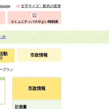
nguage
文字サイズ・配色の変更
コミュニティバスやよい時刻表
い方
活動
市政情報
り
ープラン
市政情報
計画書