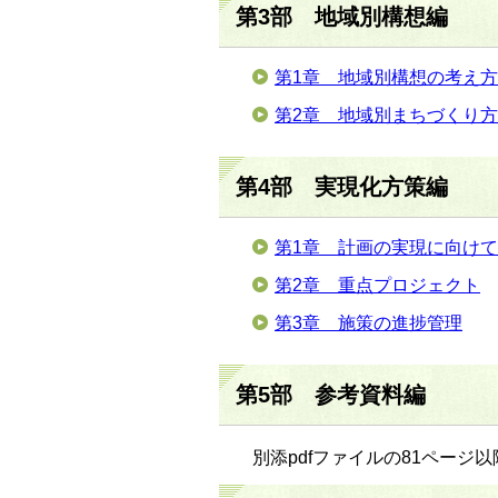
第3部 地域別構想編
第1章 地域別構想の考え方
第2章 地域別まちづくり
第4部 実現化方策編
第1章 計画の実現に向けて
第2章 重点プロジェクト
第3章 施策の進捗管理
第5部 参考資料編
別添pdfファイルの81ページ