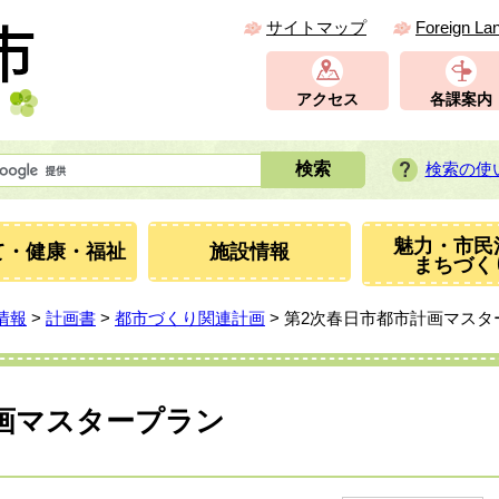
サイトマップ
Foreign La
アクセス
各課案内
検索の使
魅力・市民
て・健康・福祉
施設情報
まちづく
情報
>
計画書
>
都市づくり関連計画
> 第2次春日市都市計画マスタ
画マスタープラン