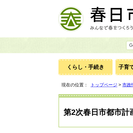
くらし・手続き
子育
現在の位置：
トップページ
>
市政
第2次春日市都市計