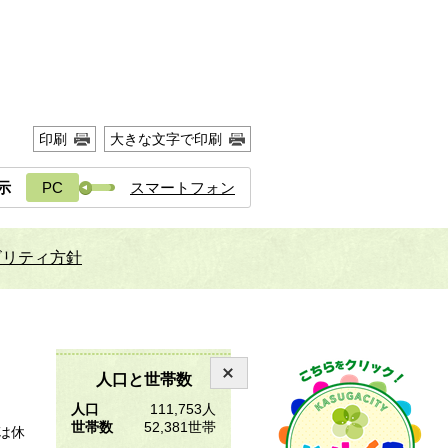
印刷
大きな文字で印刷
示
PC
スマートフォン
ビリティ方針
人口と世帯数
人口
111,753人
世帯数
52,381世帯
は休