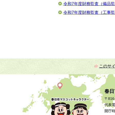
令和7年度財務監査（備品
令和7年度財務監査（工事
このサ
春日
〒816
代表電話
開庁時