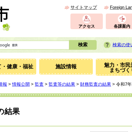
サイトマップ
Foreign La
アクセス
各課案内
検索の使
魅力・市民
て・健康・福祉
施設情報
まちづく
情報
>
情報公開
>
監査
>
監査等の結果
>
財務監査の結果
> 令和7
の結果