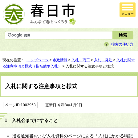
メニュー
検索の使い方
現在の位置：
トップページ
>
市政情報
>
入札・商工
>
入札・発注
>
入札に関す
る注意事項と様式（指名競争入札）
> 入札に関する注意事項と様式
入札に関する注意事項と様式
ページID:1003953
更新日 令和8年1月9日
1 入札会までにすること
指名通知書および入札資料のページにある「入札にかかる特記