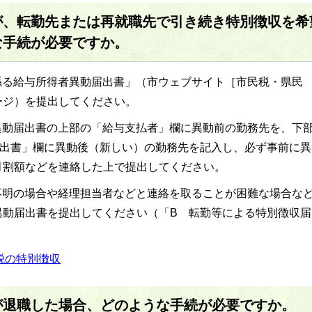
が、転勤先または再就職先で引き続き特別徴収を希
な手続が必要ですか。
係る給与所得者異動届出書」（市ウェブサイト［市民税・県民
ージ）を提出してください。
異動届出書の上部の「給与支払者」欄に異動前の勤務先を、下
届出書」欄に異動後（新しい）の勤務先を記入し、必ず事前に異
月割額などを連絡した上で提出してください。
不明の場合や経理担当者などと連絡を取ることが困難な場合な
異動届出書を提出してください（「B 転勤等による特別徴収届
税の特別徴収
が退職した場合、どのような手続が必要ですか。