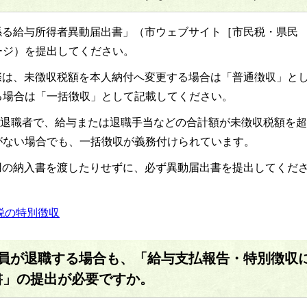
係る給与所得者異動届出書」（市ウェブサイト［市民税・県民
ージ）を提出してください。
際は、未徴収税額を本人納付へ変更する場合は「普通徴収」と
る場合は「一括徴収」として記載してください。
での退職者で、給与または退職手当などの合計額が未徴収税額を超
がない場合でも、一括徴収が義務付けられています。
用の納入書を渡したりせずに、必ず異動届出書を提出してくだ
税の特別徴収
業員が退職する場合も、「給与支払報告・特別徴収
書」の提出が必要ですか。