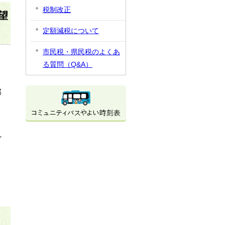
税制改正
望
定額減税について
市民税・県民税のよくあ
る質問（Q&A）
部
ど