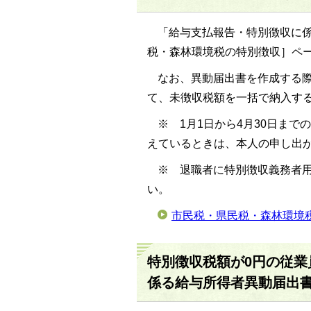
「給与支払報告・特別徴収に
税・森林環境税の特別徴収］ペ
なお、異動届出書を作成する
て、未徴収税額を一括で納入す
※ 1月1日から4月30日ま
えているときは、本人の申し出
※ 退職者に特別徴収義務者
い。
市民税・県民税・森林環境
特別徴収税額が0円の従
係る給与所得者異動届出