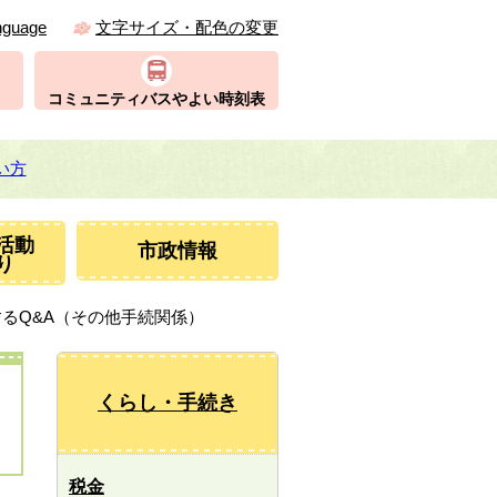
nguage
文字サイズ・配色の変更
コミュニティバスやよい時刻表
い方
活動
市政情報
り
するQ&A（その他手続関係）
くらし・手続き
税金