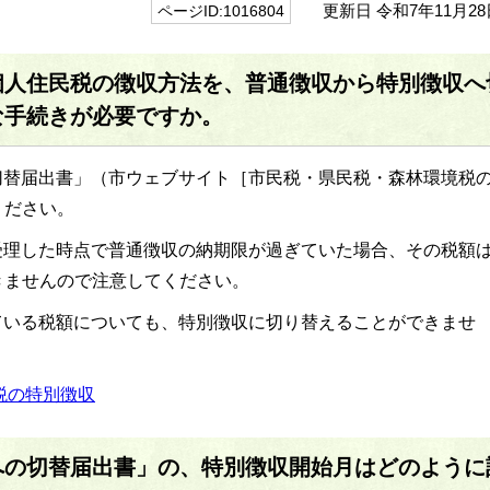
更新日 令和7年11月28
ページID:1016804
個人住民税の徴収方法を、普通徴収から特別徴収へ
な手続きが必要ですか。
切替届出書」（市ウェブサイト［市民税・県民税・森林環境税
ください。
受理した時点で普通徴収の納期限が過ぎていた場合、その税額
きませんので注意してください。
ている税額についても、特別徴収に切り替えることができませ
税の特別徴収
への切替届出書」の、特別徴収開始月はどのように