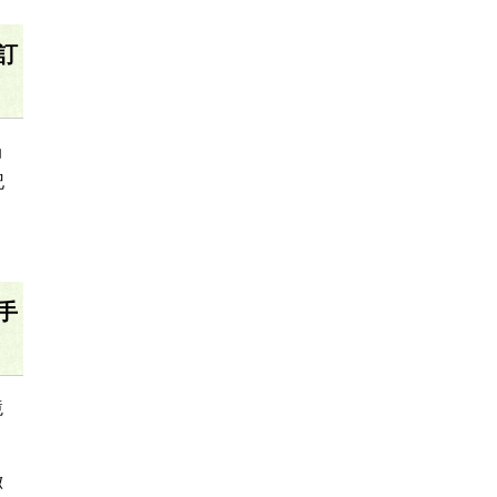
訂
当
記
手
境
徴