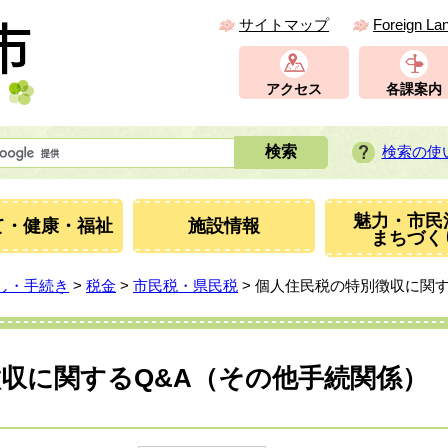
サイトマップ
Foreign La
アクセス
各課案内
検索の使
魅力・市民
て・健康・福祉
施設情報
まちづく
し・手続き
>
税金
>
市民税・県民税
> 個人住民税の特別徴収に関
収に関するQ&A（その他手続関係）