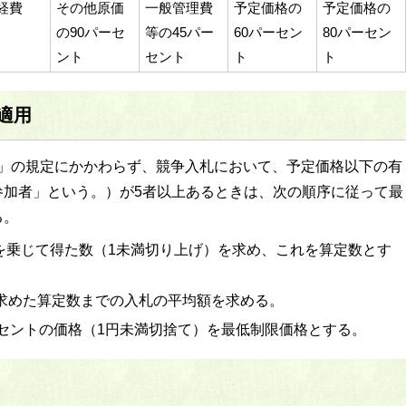
経費
その他原価
一般管理費
予定価格の
予定価格の
の90パーセ
等の45パー
60パーセン
80パーセン
ント
セント
ト
ト
適用
法」の規定にかかわらず、競争入札において、予定価格以下の有
参加者」という。）が5者以上あるときは、次の順序に従って最
る。
6を乗じて得た数（1未満切り上げ）を求め、これを算定数とす
で求めた算定数までの入札の平均額を求める。
ーセントの価格（1円未満切捨て）を最低制限価格とする。