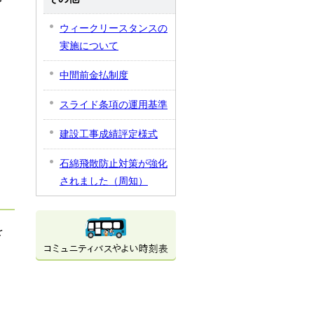
予
ウィークリースタンスの
実施について
中間前金払制度
スライド条項の運用基準
建設工事成績評定様式
石綿飛散防止対策が強化
されました（周知）
を
と