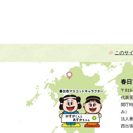
このサ
春日
〒816
代表電話
開庁時
み）
法人番号
西出