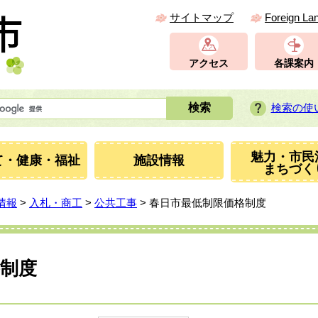
サイトマップ
Foreign La
アクセス
各課案内
検索の使
魅力・市民
て・健康・福祉
施設情報
まちづく
情報
>
入札・商工
>
公共工事
> 春日市最低制限価格制度
制度