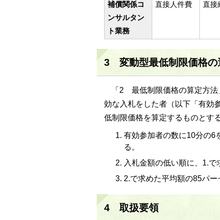
補償関係コ
直接人件費
直接
ンサルタン
ト業務
3 変動型最低制限価格の
「2 最低制限価格の算定方
効な入札をした者（以下「有効
低制限価格を算定するものとす
有効参加者の数に10分の
る。
入札金額の低い順に、1.
2.で求めた平均額の85パ
4 取扱要領