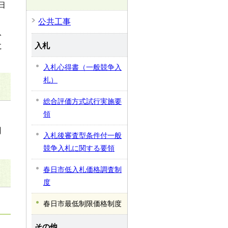
日
公共工事
入
入札
に
入札心得書（一般競争入
札）
総合評価方式試行実施要
領
関
入札後審査型条件付一般
競争入札に関する要領
春日市低入札価格調査制
度
春日市最低制限価格制度
その他