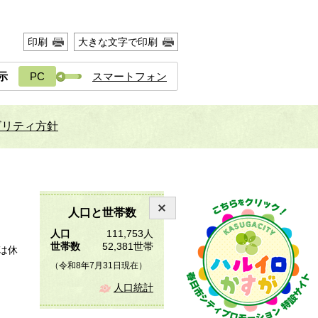
印刷
大きな文字で印刷
示
PC
スマートフォン
ビリティ方針
人口と世帯数
人口
111,753人
世帯数
52,381世帯
は休
（令和8年7月31日現在）
人口統計