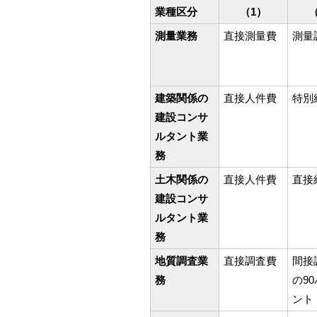
業種区分
（1）
測量業務
直接測量費
測量
建築関係の
直接人件費
特別
建設コンサ
ルタント業
務
土木関係の
直接人件費
直接
建設コンサ
ルタント業
務
地質調査業
直接調査費
間接
務
の9
ント