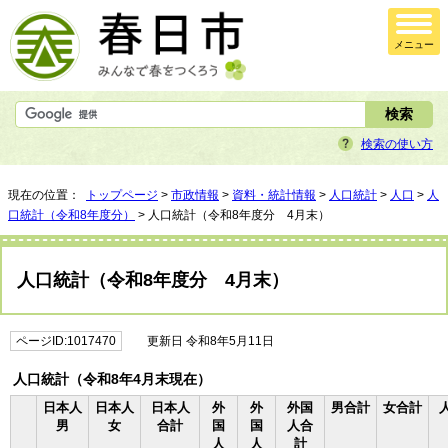
メニュー
検索の使い方
現在の位置：
トップページ
>
市政情報
>
資料・統計情報
>
人口統計
>
人口
>
人
口統計（令和8年度分）
> 人口統計（令和8年度分 4月末）
人口統計（令和8年度分 4月末）
ページID:1017470
更新日 令和8年5月11日
人口統計（令和8年4月末現在）
日本人
日本人
日本人
外
外
外国
男合計
女合計
男
女
合計
国
国
人合
人
人
計