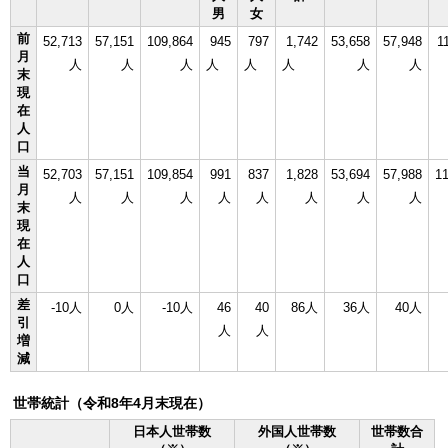
男
女
前
52,713
57,151
109,864
945
797
1,742
53,658
57,948
1
月
人
人
人
人
人
人
人
人
末
現
在
人
口
当
52,703
57,151
109,854
991
837
1,828
53,694
57,988
1
月
人
人
人
人
人
人
人
人
末
現
在
人
口
差
-10人
0人
-10人
46
40
86人
36人
40人
引
人
人
増
減
世帯統計（令和8年4月末現在）
日本人世帯数
外国人世帯数
世帯数合