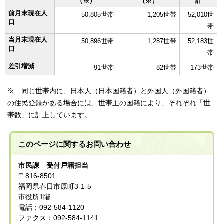
（※）
（※）
計
前月末現在人
50,805世帯
1,205世帯
52,010世
口
帯
当月末現在人
50,896世帯
1,287世帯
52,183世
口
帯
差引増減
91世帯
82世帯
173世帯
※ 同じ世帯内に、日本人（日本国籍者）と外国人（外国籍者）
の住民登録がある場合には、世帯主の国籍により、それぞれ「世
帯数」に計上しています。
このページに関する
お問い合わせ
市民課 受付戸籍担当
〒816-8501
福岡県春日市原町3-1-5
市役所1階
電話：092-584-1120
ファクス：092-584-1141