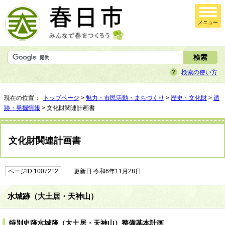
メニュー
検索の使い方
現在の位置：
トップページ
>
魅力・市民活動・まちづくり
>
歴史・文化財
>
遺
跡・発掘情報
> 文化財関連計画書
文化財関連計画書
ページID:1007212
更新日 令和6年11月28日
水城跡（大土居・天神山）
特別史跡水城跡（大土居・天神山）整備基本計画