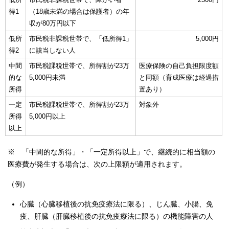
得1
（18歳未満の場合は保護者）の年
収が80万円以下
低所
市民税非課税世帯で、「低所得1」
5,000円
得2
に該当しない人
中間
市民税課税世帯で、所得割が23万
医療保険の自己負担限度額
的な
5,000円未満
と同額（育成医療は経過措
所得
置あり）
一定
市民税課税世帯で、所得割が23万
対象外
所得
5,000円以上
以上
※ 「中間的な所得」・「一定所得以上」で、継続的に相当額の
医療費が発生する場合は、次の上限額が適用されます。
（例）
心臓（心臓移植後の抗免疫療法に限る）、じん臓、小腸、免
疫、肝臓（肝臓移植後の抗免疫療法に限る）の機能障害の人