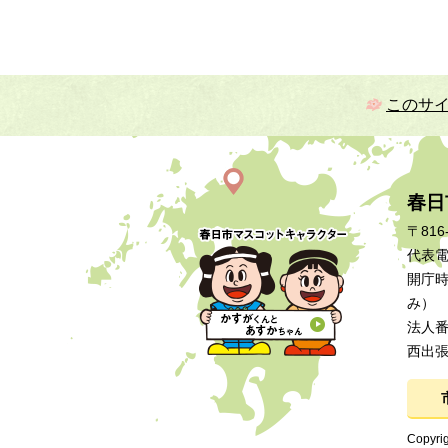
このサ
春日
〒816
代表電話
開庁時
み）
法人番号
西出
Copyrig