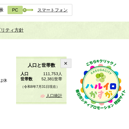
示
PC
スマートフォン
ビリティ方針
人口と世帯数
人口
111,753人
世帯数
52,381世帯
は休
（令和8年7月31日現在）
人口統計