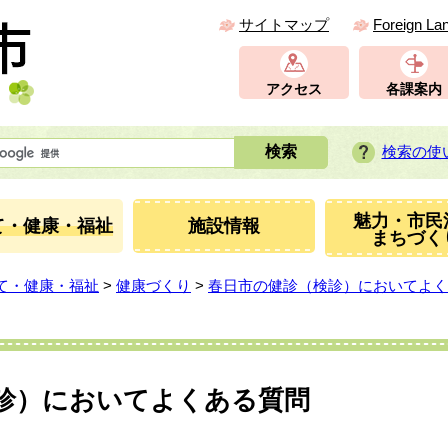
サイトマップ
Foreign La
アクセス
各課案内
検索の使
魅力・市民
て・健康・福祉
施設情報
まちづく
て・健康・福祉
>
健康づくり
>
春日市の健診（検診）においてよく
診）においてよくある質問