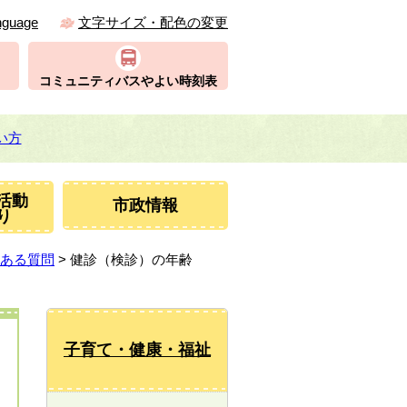
nguage
文字サイズ・配色の変更
コミュニティバスやよい時刻表
い方
活動
市政情報
り
ある質問
> 健診（検診）の年齢
子育て・健康・福祉