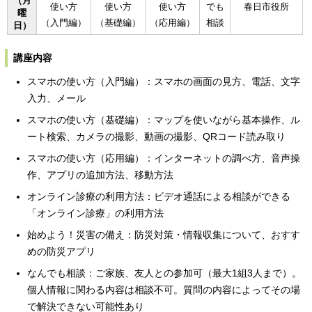
（月
使い方
使い方
使い方
でも
春日市役所
曜
（入門編）
（基礎編）
（応用編）
相談
日）
講座内容
スマホの使い方（入門編）：スマホの画面の見方、電話、文字
入力、メール
スマホの使い方（基礎編）：マップを使いながら基本操作、ル
ート検索、カメラの撮影、動画の撮影、QRコード読み取り
スマホの使い方（応用編）：インターネットの調べ方、音声操
作、アプリの追加方法、移動方法
オンライン診療の利用方法：ビデオ通話による相談ができる
「オンライン診療」の利用方法
始めよう！災害の備え：防災対策・情報収集について、おすす
めの防災アプリ
なんでも相談：ご家族、友人との参加可（最大1組3人まで）。
個人情報に関わる内容は相談不可。質問の内容によってその場
で解決できない可能性あり