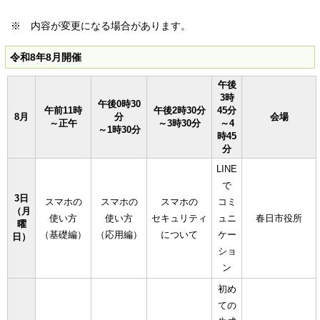
※ 内容が変更になる場合があります。
令和8年8月開催
午後
3時
午後0時30
午前11時
午後2時30分
45分
8月
分
会場
～正午
～3時30分
～4
～1時30分
時45
分
LINE
で
3日
スマホの
スマホの
スマホの
コミ
（月
使い方
使い方
セキュリティ
ュニ
春日市役所
曜
（基礎編）
（応用編）
について
ケー
日）
ショ
ン
初め
ての