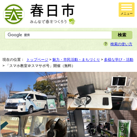
メニュー
検索の使い方
現在の位置：
トップページ
>
魅力・市民活動・まちづくり
>
多様な学び・活動
> 「スマホ教室＠スマサポ号」開催（無料）