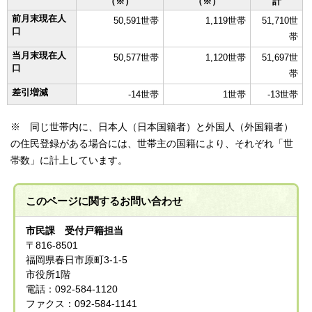
（※）
（※）
計
前月末現在人
50,591世帯
1,119世帯
51,710世
口
帯
当月末現在人
50,577世帯
1,120世帯
51,697世
口
帯
差引増減
-14世帯
1世帯
-13世帯
※ 同じ世帯内に、日本人（日本国籍者）と外国人（外国籍者）
の住民登録がある場合には、世帯主の国籍により、それぞれ「世
帯数」に計上しています。
このページに関する
お問い合わせ
市民課 受付戸籍担当
〒816-8501
福岡県春日市原町3-1-5
市役所1階
電話：092-584-1120
ファクス：092-584-1141