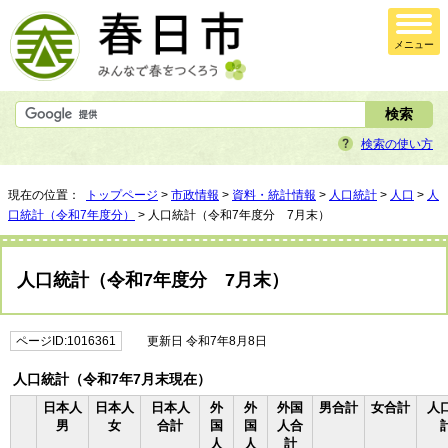
メニュー
検索の使い方
現在の位置：
トップページ
>
市政情報
>
資料・統計情報
>
人口統計
>
人口
>
人
口統計（令和7年度分）
> 人口統計（令和7年度分 7月末）
人口統計（令和7年度分 7月末）
ページID:1016361
更新日 令和7年8月8日
人口統計（令和7年7月末現在）
日本人
日本人
日本人
外
外
外国
男合計
女合計
人
男
女
合計
国
国
人合
人
人
計