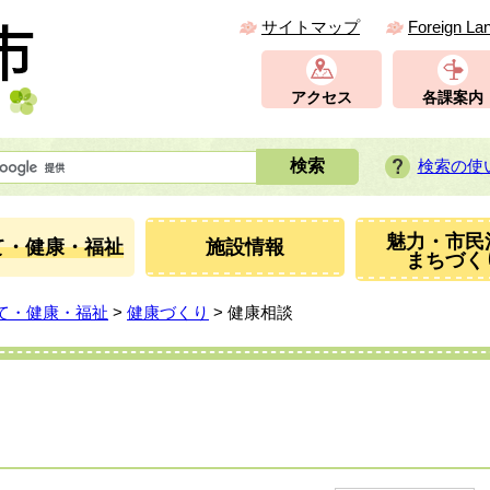
サイトマップ
Foreign La
アクセス
各課案内
検索の使
魅力・市民
て・健康・福祉
施設情報
まちづく
て・健康・福祉
>
健康づくり
> 健康相談