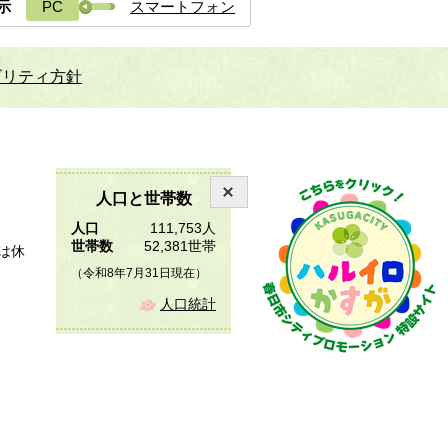
示
PC
スマートフォン
ビリティ方針
人口と世帯数
人口
111,753人
世帯数
52,381世帯
は休
（令和8年7月31日現在）
人口統計