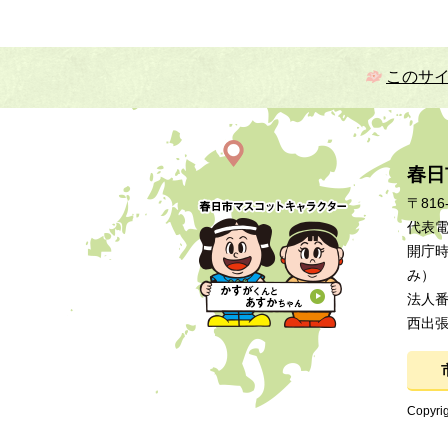
このサ
春日
〒816
代表電話
開庁時
み）
法人番号
西出
Copyrig