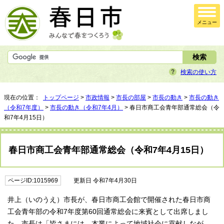
メニュー
検索の使い方
現在の位置：
トップページ
>
市政情報
>
市長の部屋
>
市長の動き
>
市長の動き
（令和7年度）
>
市長の動き（令和7年4月）
> 春日市商工会青年部通常総会（令
和7年4月15日）
春日市商工会青年部通常総会（令和7年4月15日）
ページID:1015969
更新日 令和7年4月30日
井上（いのうえ）市長が、春日市商工会館で開催された春日市商
工会青年部の令和7年度第60回通常総会に来賓として出席しまし
た。市長は「皆さまには、本業によって地域社会に貢献しなが