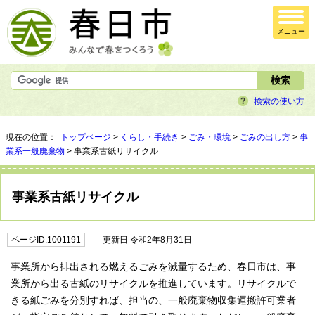
メニュー
検索の使い方
現在の位置：
トップページ
>
くらし・手続き
>
ごみ・環境
>
ごみの出し方
>
事
業系一般廃棄物
> 事業系古紙リサイクル
事業系古紙リサイクル
ページID:1001191
更新日 令和2年8月31日
事業所から排出される燃えるごみを減量するため、春日市は、事
業所から出る古紙のリサイクルを推進しています。リサイクルで
きる紙ごみを分別すれば、担当の、一般廃棄物収集運搬許可業者